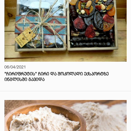
06/04/2021
"ᲩᲘᲠᲘᲤᲠᲣᲢᲘᲡ" ᲩᲘᲠᲘ ᲓᲐ ᲨᲝᲙᲝᲚᲐᲓᲘ ᲔᲥᲡᲞᲝᲠᲢᲖᲔ
ᲘᲜᲒᲚᲘᲡᲨᲘ ᲒᲐᲕᲘᲓᲐ