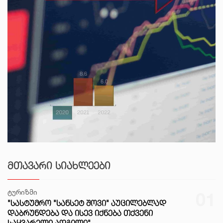
ᲛᲗᲐᲕᲐᲠᲘ ᲡᲘᲐᲮᲚᲔᲔᲑᲘ
ტურიზმი
01
"ᲡᲐᲡᲢᲣᲛᲠᲝ "ᲡᲐᲜᲡᲔᲢ ᲨᲝᲕᲘ" ᲐᲣᲪᲘᲚᲔᲑᲚᲐᲓ
ᲓᲐᲑᲠᲣᲜᲓᲔᲑᲐ ᲓᲐ ᲘᲡᲔᲕ ᲘᲥᲜᲔᲑᲐ ᲗᲥᲕᲔᲜᲘ
ᲡᲐᲧᲕᲐᲠᲔᲚᲘ ᲐᲓᲒᲘᲚᲘ"