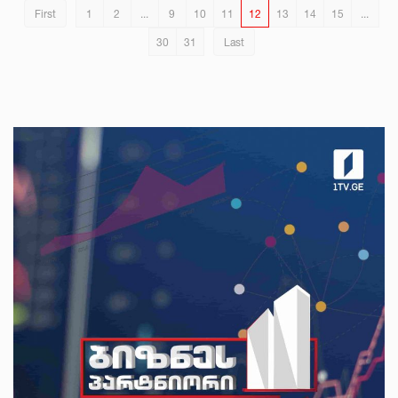
First
1
2
...
9
10
11
12
13
14
15
...
30
31
Last