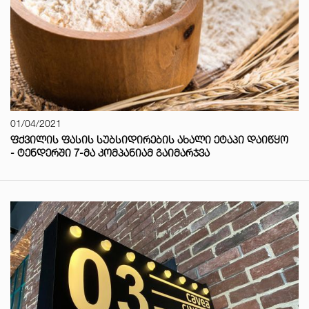
01/04/2021
ᲤᲥᲕᲘᲚᲘᲡ ᲤᲐᲡᲘᲡ ᲡᲣᲑᲡᲘᲓᲘᲠᲔᲑᲘᲡ ᲐᲮᲐᲚᲘ ᲔᲢᲐᲞᲘ ᲓᲐᲘᲬᲧᲝ
- ᲢᲔᲜᲓᲔᲠᲨᲘ 7-ᲛᲐ ᲙᲝᲛᲞᲐᲜᲘᲐᲛ ᲒᲐᲘᲛᲐᲠᲯᲕᲐ