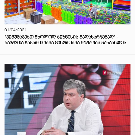
01/04/2021
"ᲕᲘᲛᲣᲨᲐᲕᲔᲑᲗ ᲛᲮᲝᲚᲝᲓ ᲑᲘᲖᲜᲔᲡᲘᲡ ᲒᲐᲓᲐᲡᲐᲠᲩᲔᲜᲐᲓ" -
ᲑᲐᲕᲨᲕᲗᲐ ᲒᲐᲡᲐᲠᲗᲝᲑᲛᲐ ᲪᲔᲜᲢᲠᲔᲑᲛᲐ ᲛᲣᲨᲐᲝᲑᲐ ᲒᲐᲜᲐᲐᲮᲚᲔᲡ