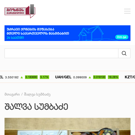
UAH/GEL
KZT/GEL
690
5.17%
0.099009
0.018100
18.28%
0.007072
0.0
მთავარი
შალვა სუმბაძე
ᲨᲐᲚᲕᲐ ᲡᲣᲛᲑᲐᲫᲔ