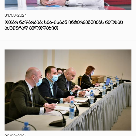
31/03/2021
ᲝᲗᲐᲠ ᲜᲐᲓᲐᲠᲐᲘᲐ: ᲡᲔᲑ-ᲘᲡᲒᲐᲜ ᲘᲜᲢᲔᲠᲕᲔᲜᲪᲘᲔᲑᲡ ᲬᲔᲚᲡᲐᲪ
ᲐᲥᲢᲘᲣᲠᲐᲓ ᲕᲔᲚᲝᲓᲔᲑᲘᲗ
29/03/2021