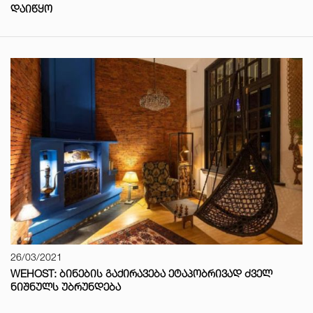
ᲓᲐᲘᲬᲧᲝ
26/03/2021
WEHOST: ᲑᲘᲜᲔᲑᲘᲡ ᲒᲐᲥᲘᲠᲐᲕᲔᲑᲐ ᲔᲢᲐᲞᲝᲑᲠᲘᲕᲐᲓ ᲫᲕᲔᲚ
ᲜᲘᲨᲜᲣᲚᲡ ᲣᲑᲠᲣᲜᲓᲔᲑᲐ