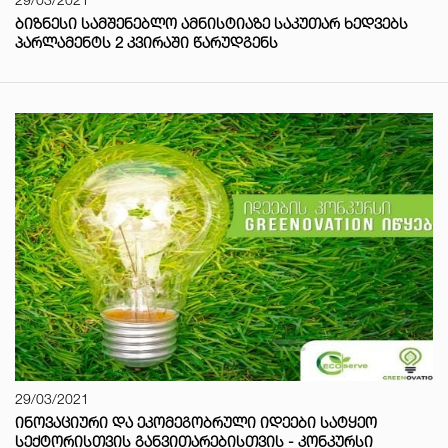
ᲑᲘᲖᲜᲔᲡᲘ ᲡᲐᲛᲨᲔᲜᲔᲑᲚᲝ ᲐᲛᲜᲘᲡᲢᲘᲐᲖᲔ ᲡᲐᲙᲣᲗᲐᲠ ᲮᲔᲓᲕᲔᲑᲡ
ᲞᲐᲠᲚᲐᲛᲔᲜᲢᲡ 2 ᲙᲕᲘᲠᲐᲨᲘ ᲬᲐᲠᲣᲓᲒᲔᲜᲡ
29/03/2021
ᲘᲜᲝᲕᲐᲪᲘᲣᲠᲘ ᲓᲐ ᲔᲙᲝᲛᲔᲒᲝᲑᲠᲣᲚᲘ ᲘᲓᲔᲔᲑᲘ ᲡᲐᲢᲧᲔᲝ
ᲡᲔᲥᲢᲝᲠᲘᲡᲗᲕᲘᲡ ᲒᲐᲜᲕᲘᲗᲐᲠᲔᲑᲘᲡᲗᲕᲘᲡ - ᲙᲝᲜᲙᲣᲠᲡᲘ