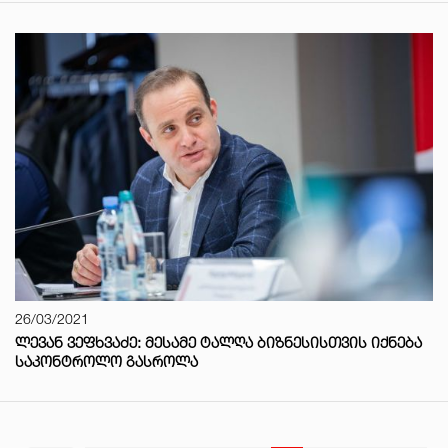
26/03/2021
ᲚᲔᲕᲐᲜ ᲕᲔᲤᲮᲕᲐᲫᲔ: ᲛᲔᲡᲐᲛᲔ ᲢᲐᲚᲦᲐ ᲑᲘᲖᲜᲔᲡᲘᲡᲗᲕᲘᲡ ᲘᲥᲜᲔᲑᲐ
ᲡᲐᲙᲝᲜᲢᲠᲝᲚᲝ ᲒᲐᲡᲠᲝᲚᲐ