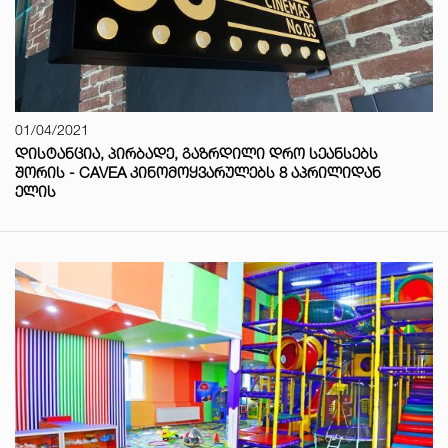
01/04/2021
ᲓᲘᲡᲢᲐᲜᲪᲘᲐ, ᲞᲘᲠᲑᲐᲓᲔ, ᲒᲐᲖᲠᲓᲘᲚᲘ ᲓᲠᲝ ᲡᲔᲐᲜᲡᲔᲑᲡ
ᲨᲝᲠᲘᲡ - CAVEA ᲙᲘᲜᲝᲛᲝᲧᲕᲐᲠᲣᲚᲔᲑᲡ 8 ᲐᲞᲠᲘᲚᲘᲓᲐᲜ
ᲔᲚᲘᲡ