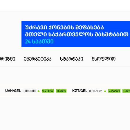
ᲣᲠᲘᲖᲛᲘ
ᲔᲜᲔᲠᲒᲔᲢᲘᲙᲐ
ᲡᲢᲐᲠᲢᲐᲞᲘ
ᲛᲡᲝᲤᲚᲘᲝ
KZT/GEL
UZS/GEL
0.099009
0.018100
18.28%
0.007072
0.000094
1.33%