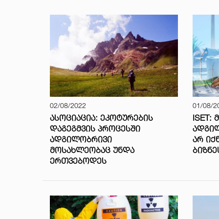
02/08/2022
01/08/2
ᲐᲡᲝᲪᲘᲐᲪᲘᲐ: ᲔᲙᲝᲢᲣᲠᲔᲑᲘᲡ
ISET:
ᲓᲐᲒᲔᲒᲛᲕᲘᲡ ᲞᲠᲝᲪᲔᲡᲨᲘ
ᲐᲓᲒᲘᲚ
ᲐᲓᲒᲘᲚᲝᲑᲠᲘᲕᲘ
ᲐᲠ ᲘᲥ
ᲛᲝᲡᲐᲮᲚᲔᲝᲑᲐᲪ ᲣᲜᲓᲐ
ᲑᲘᲖᲜᲔ
ᲔᲠᲗᲕᲔᲑᲝᲓᲔᲡ