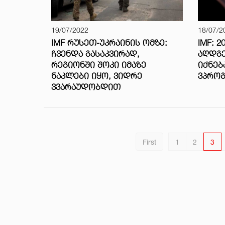
19/07/2022
18/07/2
IMF ᲠᲣᲡᲔᲗ-ᲣᲙᲠᲐᲘᲜᲘᲡ ᲝᲛᲖᲔ:
IMF: 
ᲩᲕᲔᲜᲓᲐ ᲒᲐᲡᲐᲙᲕᲘᲠᲐᲓ,
ᲐᲦᲓᲒᲔ
ᲠᲔᲒᲘᲝᲜᲨᲘ ᲨᲝᲙᲘ ᲘᲛᲐᲖᲔ
ᲘᲥᲜᲔᲑ
ᲜᲐᲙᲚᲔᲑᲘ ᲘᲧᲝ, ᲕᲘᲓᲠᲔ
ᲕᲞᲠᲝ
ᲕᲕᲐᲠᲐᲣᲓᲝᲑᲓᲘᲗ
First
1
2
3