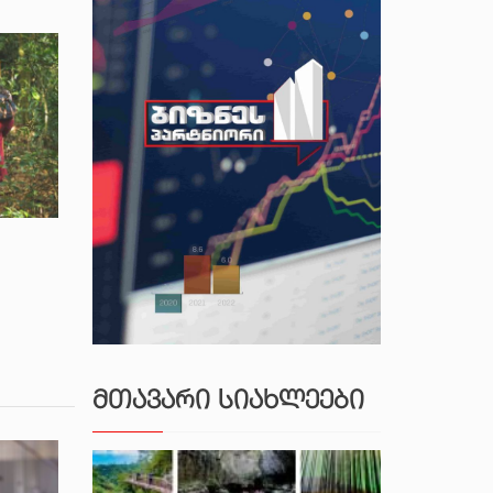
ᲛᲗᲐᲕᲐᲠᲘ ᲡᲘᲐᲮᲚᲔᲔᲑᲘ