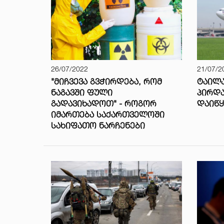
26/07/2022
21/07/2
"ᲛᲘᲩᲕᲔᲕᲐ ᲒᲕᲭᲘᲠᲓᲔᲑᲐ, ᲠᲝᲛ
ᲢᲐᲘᲚ
ᲜᲐᲒᲐᲕᲨᲘ ᲤᲣᲚᲘ
ᲞᲘᲠᲓᲐ
ᲒᲐᲓᲐᲕᲘᲮᲐᲓᲝᲗ" - ᲠᲝᲒᲝᲠ
ᲓᲐᲘᲬᲧ
ᲘᲛᲐᲠᲗᲔᲑᲐ ᲡᲐᲥᲐᲠᲗᲕᲔᲚᲝᲨᲘ
ᲡᲐᲮᲘᲤᲐᲗᲝ ᲜᲐᲠᲩᲔᲜᲔᲑᲘ