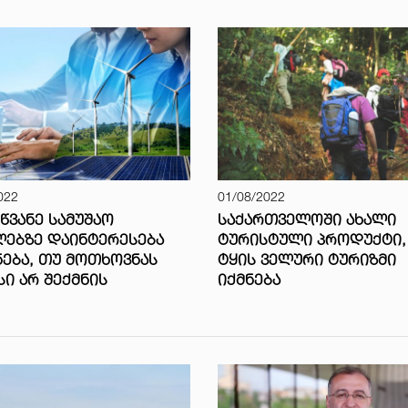
022
01/08/2022
 ᲛᲬᲕᲐᲜᲔ ᲡᲐᲛᲣᲨᲐᲝ
ᲡᲐᲥᲐᲠᲗᲕᲔᲚᲝᲨᲘ ᲐᲮᲐᲚᲘ
ᲔᲑᲖᲔ ᲓᲐᲘᲜᲢᲔᲠᲔᲡᲔᲑᲐ
ᲢᲣᲠᲘᲡᲢᲣᲚᲘ ᲞᲠᲝᲓᲣᲥᲢᲘ,
ᲜᲔᲑᲐ, ᲗᲣ ᲛᲝᲗᲮᲝᲕᲜᲐᲡ
ᲢᲧᲘᲡ ᲕᲔᲚᲣᲠᲘ ᲢᲣᲠᲘᲖᲛᲘ
ᲡᲘ ᲐᲠ ᲨᲔᲥᲛᲜᲘᲡ
ᲘᲥᲛᲜᲔᲑᲐ