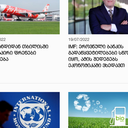
022
19/07/2022
ᲐᲜᲓᲘᲓᲐᲜ ᲗᲑᲘᲚᲘᲡᲨᲘ
IMF: ᲔᲠᲝᲕᲜᲣᲚᲘ ᲑᲐᲜᲙᲘᲡ
ᲞᲘᲠᲘ ᲤᲠᲔᲜᲔᲑᲘ
ᲒᲐᲓᲐᲬᲧᲕᲔᲢᲘᲚᲔᲑᲔᲑᲘ ᲡᲬ
ᲔᲑᲐ
ᲘᲧᲝ, ᲐᲛᲘᲡ ᲨᲔᲓᲔᲒᲔᲑᲡ
ᲔᲙᲝᲜᲝᲛᲘᲙᲐᲨᲘ ᲕᲮᲔᲓᲐᲕᲗ