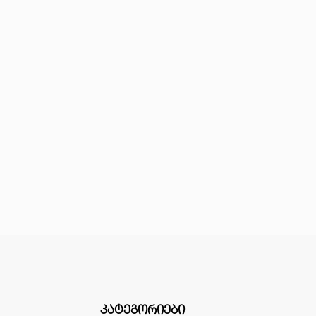
ᲙᲐᲢᲔᲒᲝᲠᲘᲔᲑᲘ