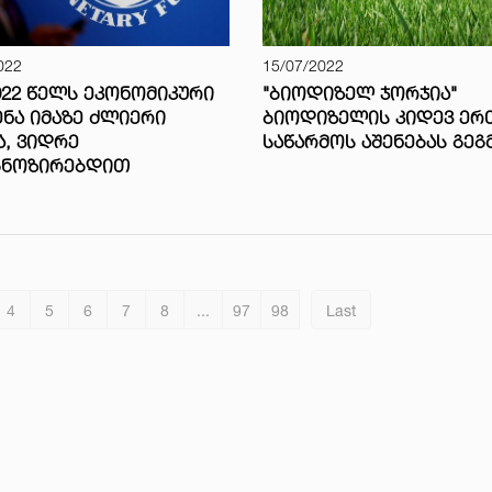
022
15/07/2022
2022 ᲬᲔᲚᲡ ᲔᲙᲝᲜᲝᲛᲘᲙᲣᲠᲘ
"ᲑᲘᲝᲓᲘᲖᲔᲚ ᲯᲝᲠᲯᲘᲐ"
ᲜᲐ ᲘᲛᲐᲖᲔ ᲫᲚᲘᲔᲠᲘ
ᲑᲘᲝᲓᲘᲖᲔᲚᲘᲡ ᲙᲘᲓᲔᲕ ᲔᲠ
Ა, ᲕᲘᲓᲠᲔ
ᲡᲐᲬᲐᲠᲛᲝᲡ ᲐᲨᲔᲜᲔᲑᲐᲡ ᲒᲔᲒ
ᲒᲜᲝᲖᲘᲠᲔᲑᲓᲘᲗ
4
5
6
7
8
...
97
98
Last