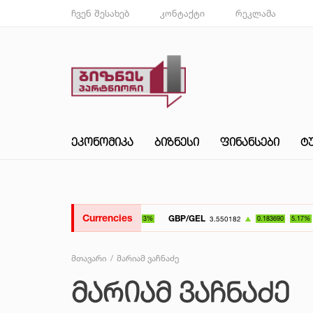
ჩვენ შესახებ
კონტაქტი
რეკლამა
ᲔᲙᲝᲜᲝᲛᲘᲙᲐ
ᲑᲘᲖᲜᲔᲡᲘ
ᲤᲘᲜᲐᲜᲡᲔᲑᲘ
Ტ
Currencies
GBP/GEL
UAH/GEL
3.550182
0.183690
5.17%
მთავარი
მარიამ ვაჩნაძე
ᲛᲐᲠᲘᲐᲛ ᲕᲐᲩᲜᲐᲫᲔ