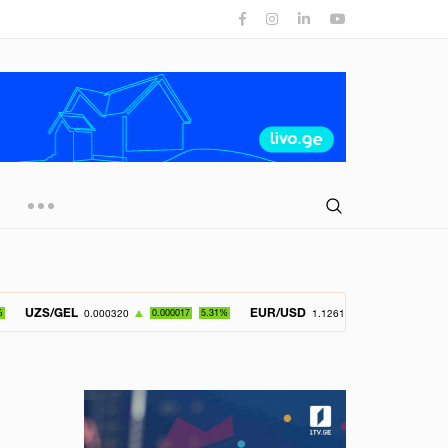
EUR/USD
GBP/U
0.000320
0.000017
5.31%
1.126150
-0.049800
4.42%