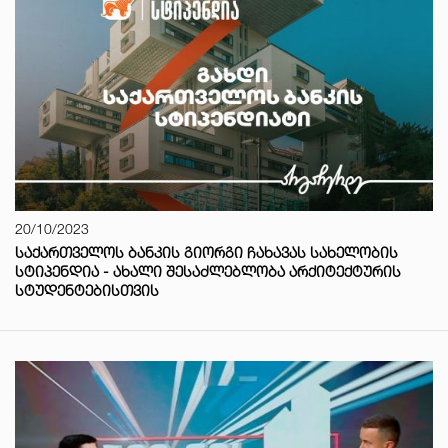
20/10/2023
ᲡᲐᲥᲐᲠᲗᲕᲔᲚᲝᲡ ᲑᲐᲜᲙᲘᲡ ᲒᲘᲝᲠᲒᲘ ᲩᲐᲮᲐᲕᲐᲡ ᲡᲐᲮᲔᲚᲝᲑᲘᲡ
ᲡᲢᲘᲞᲔᲜᲓᲘᲐ - ᲐᲮᲐᲚᲘ ᲨᲔᲡᲐᲫᲚᲔᲑᲚᲝᲑᲐ ᲐᲠᲥᲘᲢᲔᲥᲢᲣᲠᲘᲡ
ᲡᲢᲣᲓᲔᲜᲢᲔᲑᲘᲡᲗᲕᲘᲡ