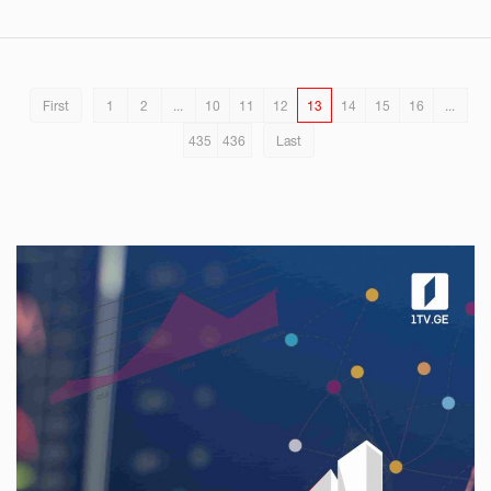
First
1
2
...
10
11
12
13
14
15
16
...
435
436
Last