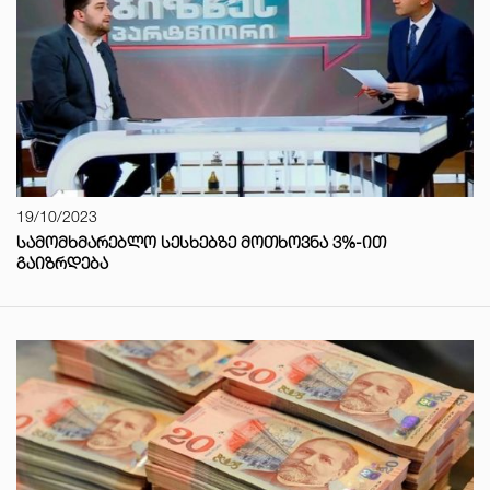
19/10/2023
ᲡᲐᲛᲝᲛᲮᲛᲐᲠᲔᲑᲚᲝ ᲡᲔᲡᲮᲔᲑᲖᲔ ᲛᲝᲗᲮᲝᲕᲜᲐ 3%-ᲘᲗ
ᲒᲐᲘᲖᲠᲓᲔᲑᲐ