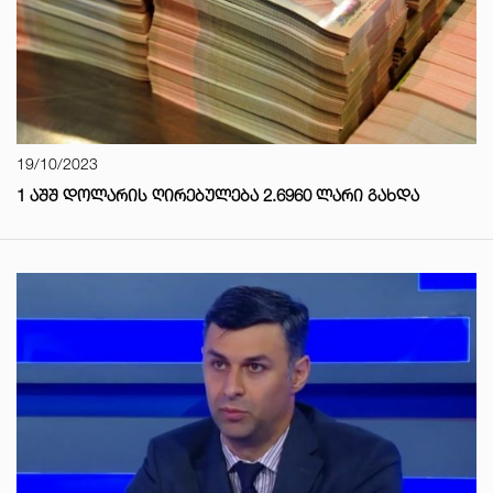
19/10/2023
1 ᲐᲨᲨ ᲓᲝᲚᲐᲠᲘᲡ ᲦᲘᲠᲔᲑᲣᲚᲔᲑᲐ 2.6960 ᲚᲐᲠᲘ ᲒᲐᲮᲓᲐ