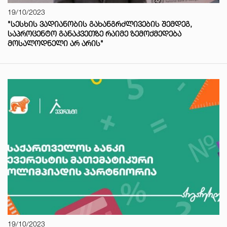
19/10/2023
"ᲡᲔᲡᲮᲘᲡ ᲕᲐᲓᲘᲐᲜᲝᲑᲘᲡ ᲒᲐᲮᲐᲜᲒᲠᲫᲚᲘᲕᲔᲑᲘᲡ ᲨᲔᲛᲓᲔᲒ,
ᲡᲐᲞᲠᲝᲪᲔᲜᲢᲝ ᲒᲐᲜᲐᲙᲕᲔᲗᲖᲔ ᲠᲐᲘᲛᲔ ᲖᲔᲛᲝᲥᲛᲔᲓᲔᲑᲐ
ᲛᲝᲡᲐᲚᲝᲓᲜᲔᲚᲘ ᲐᲠ ᲐᲠᲘᲡ"
19/10/2023