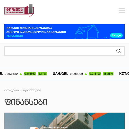
UAH/GEL
KZT/GEL
83690
5.17%
0.099009
0.018100
18.28%
0.007072
0
მთავარი
ფინანსები
ᲤᲘᲜᲐᲜᲡᲔᲑᲘ