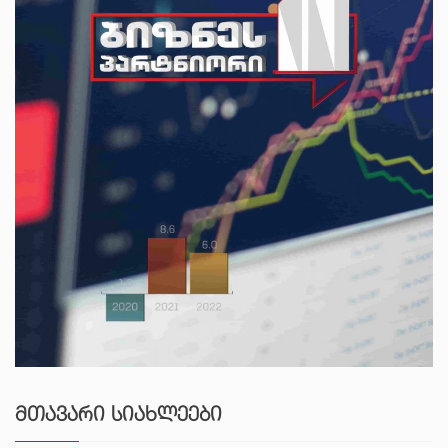
ᲛᲗᲐᲕᲐᲠᲘ ᲡᲘᲐᲮᲚᲔᲔᲑᲘ