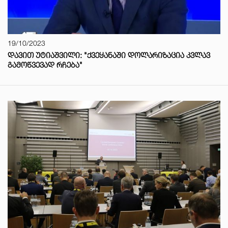
19/10/2023
ᲓᲐᲕᲘᲗ ᲣᲢᲘᲐᲨᲕᲘᲚᲘ: "ᲥᲕᲔᲧᲐᲜᲐᲨᲘ ᲓᲝᲚᲐᲠᲘᲖᲐᲪᲘᲐ ᲙᲕᲚᲐᲕ
ᲒᲐᲛᲝᲬᲕᲔᲕᲐᲓ ᲠᲩᲔᲑᲐ"