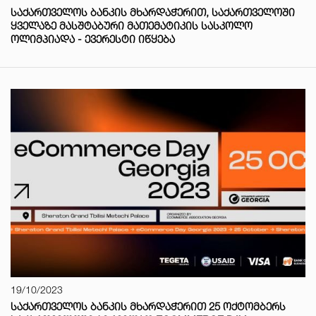
ᲡᲐᲥᲐᲠᲗᲕᲔᲚᲝᲡ ᲑᲐᲜᲙᲘᲡ ᲛᲮᲐᲠᲓᲐᲭᲔᲠᲘᲗ, ᲡᲐᲥᲐᲠᲗᲕᲔᲚᲝᲨᲘ
ᲧᲕᲔᲚᲐᲖᲔ ᲛᲐᲡᲨᲢᲐᲑᲣᲠᲘ ᲛᲐᲗᲔᲛᲐᲢᲘᲙᲘᲡ ᲡᲐᲡᲙᲝᲚᲝ
ᲝᲚᲘᲛᲞᲘᲐᲓᲐ - ᲔᲕᲔᲠᲔᲡᲢᲘ ᲘᲬᲧᲔᲑᲐ
19/10/2023
ᲡᲐᲥᲐᲠᲗᲕᲔᲚᲝᲡ ᲑᲐᲜᲙᲘᲡ ᲛᲮᲐᲠᲓᲐᲭᲔᲠᲘᲗ 25 ᲝᲥᲢᲝᲛᲑᲔᲠᲡ