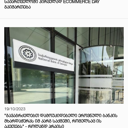
ᲡᲐᲥᲐᲠᲗᲕᲔᲚᲝᲨᲘ ᲞᲘᲠᲕᲔᲚᲐᲓ ECOMMERCE DAY
ᲒᲐᲘᲛᲐᲠᲗᲔᲑᲐ
19/10/2023
"ᲒᲐᲕᲐᲒᲠᲫᲔᲚᲔᲑᲗ ᲓᲐᲛᲝᲣᲙᲘᲓᲔᲑᲔᲚᲘ ᲔᲠᲝᲕᲜᲣᲚᲘ ᲑᲐᲜᲙᲘᲡ
ᲛᲮᲐᲠᲓᲐᲭᲔᲠᲐᲡ ᲘᲛ ᲙᲐᲠᲒ ᲡᲐᲥᲛᲔᲨᲘ, ᲠᲝᲛᲔᲚᲡᲐᲪ ᲘᲡ
ᲐᲙᲔᲗᲔᲑᲡ" - ᲠᲝᲚᲐᲜᲓ ᲞᲠᲐᲘᲡᲘ