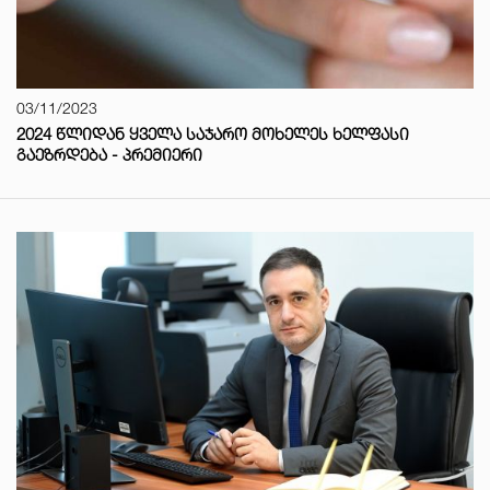
03/11/2023
2024 ᲬᲚᲘᲓᲐᲜ ᲧᲕᲔᲚᲐ ᲡᲐᲯᲐᲠᲝ ᲛᲝᲮᲔᲚᲔᲡ ᲮᲔᲚᲤᲐᲡᲘ
ᲒᲐᲔᲖᲠᲓᲔᲑᲐ - ᲞᲠᲔᲛᲘᲔᲠᲘ