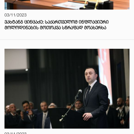
03/11/2023
ᲕᲐᲮᲢᲐᲜᲒ ᲪᲘᲜᲪᲐᲫᲔ: ᲡᲐᲥᲐᲠᲗᲕᲔᲚᲝᲛ ᲘᲜᲤᲚᲐᲪᲘᲣᲠᲘ
ᲛᲝᲚᲝᲓᲘᲜᲔᲑᲘᲡ ᲛᲝᲗᲝᲙᲕᲐ ᲡᲬᲠᲐᲤᲐᲓ ᲛᲝᲐᲮᲔᲠᲮᲐ
03/11/2023