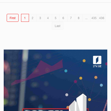
First
1
2
3
4
5
6
7
8
...
435
436
Last