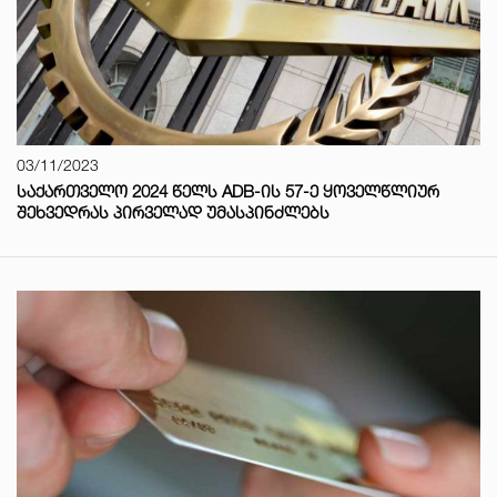
03/11/2023
ᲡᲐᲥᲐᲠᲗᲕᲔᲚᲝ 2024 ᲬᲔᲚᲡ ADB-ᲘᲡ 57-Ე ᲧᲝᲕᲔᲚᲬᲚᲘᲣᲠ
ᲨᲔᲮᲕᲔᲓᲠᲐᲡ ᲞᲘᲠᲕᲔᲚᲐᲓ ᲣᲛᲐᲡᲞᲘᲜᲫᲚᲔᲑᲡ