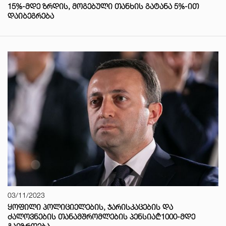
15%-ᲛᲓᲔ ᲖᲠᲓᲘᲡ, ᲛᲝᲒᲔᲑᲣᲚᲘ ᲗᲐᲜᲮᲘᲡ ᲒᲐᲢᲐᲜᲐ 5%-ᲘᲗ
ᲓᲐᲘᲑᲔᲒᲠᲔᲑᲐ
03/11/2023
ᲧᲝᲤᲘᲚᲘ ᲞᲝᲚᲘᲪᲘᲔᲚᲔᲑᲘᲡ, ᲯᲐᲠᲘᲡᲙᲐᲪᲔᲑᲘᲡ ᲓᲐ
ᲫᲐᲚᲝᲕᲜᲔᲑᲘᲡ ᲗᲐᲜᲐᲛᲨᲠᲝᲛᲚᲔᲑᲘᲡ ᲞᲔᲜᲡᲘᲐ₾1000-ᲛᲓᲔ