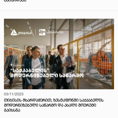
ᲒᲐᲘᲖᲠᲓᲔᲑᲐ
03/11/2023
ᲗᲘᲑᲘᲡᲘᲡ ᲛᲮᲐᲠᲓᲐᲭᲔᲠᲘᲗ, ᲖᲔᲡᲢᲐᲤᲝᲜᲨᲘ ᲡᲐᲥᲙᲐᲑᲔᲚᲘᲡ
ᲛᲝᲓᲔᲠᲜᲘᲖᲔᲑᲣᲚᲘ ᲡᲐᲬᲐᲠᲛᲝ ᲓᲐ ᲐᲮᲐᲚᲘ ᲨᲝᲣᲠᲣᲛᲘ
ᲒᲐᲘᲮᲡᲜᲐ