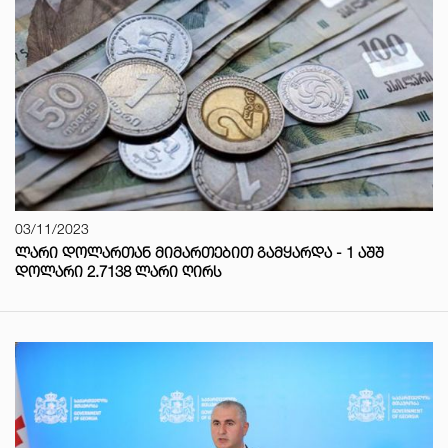
03/11/2023
ᲚᲐᲠᲘ ᲓᲝᲚᲐᲠᲗᲐᲜ ᲛᲘᲛᲐᲠᲗᲔᲑᲘᲗ ᲒᲐᲛᲧᲐᲠᲓᲐ - 1 ᲐᲨᲨ
ᲓᲝᲚᲐᲠᲘ 2.7138 ᲚᲐᲠᲘ ᲦᲘᲠᲡ