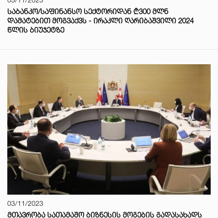
ᲡᲐᲑᲐᲜᲙᲝ/ᲡᲐᲤᲘᲜᲐᲜᲡᲝ ᲡᲔᲥᲢᲝᲠᲘᲓᲐᲜ ₾300 ᲛᲚᲜ
ᲓᲐᲛᲐᲢᲔᲑᲘᲗ ᲛᲝᲒᲕᲐᲥᲕᲡ - ᲘᲠᲐᲙᲚᲘ ᲦᲐᲠᲘᲑᲐᲨᲕᲘᲚᲘ 2024
ᲬᲚᲘᲡ ᲑᲘᲣᲯᲔᲢᲖᲔ
03/11/2023
ᲛᲗᲐᲕᲠᲝᲑᲐ ᲡᲐᲗᲐᲛᲐᲨᲝ ᲑᲘᲖᲜᲔᲡᲘᲡ ᲛᲝᲒᲔᲑᲘᲡ ᲒᲐᲓᲐᲡᲐᲮᲐᲓᲡ