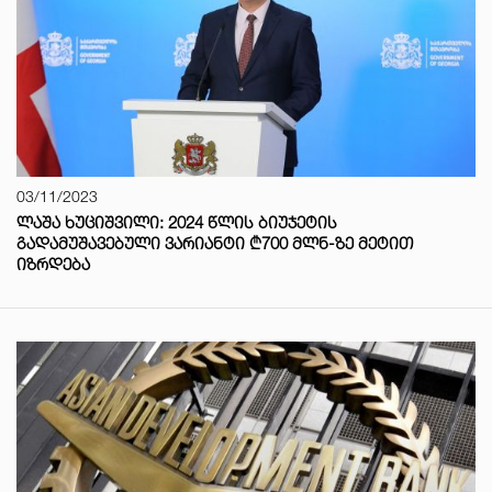
03/11/2023
ᲚᲐᲨᲐ ᲮᲣᲪᲘᲨᲕᲘᲚᲘ: 2024 ᲬᲚᲘᲡ ᲑᲘᲣᲯᲔᲢᲘᲡ
ᲒᲐᲓᲐᲛᲣᲨᲐᲕᲔᲑᲣᲚᲘ ᲕᲐᲠᲘᲐᲜᲢᲘ ₾700 ᲛᲚᲜ-ᲖᲔ ᲛᲔᲢᲘᲗ
ᲘᲖᲠᲓᲔᲑᲐ