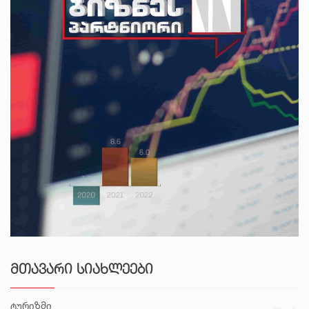
ᲛᲗᲐᲕᲐᲠᲘ ᲡᲘᲐᲮᲚᲔᲔᲑᲘ
ტურიზმი