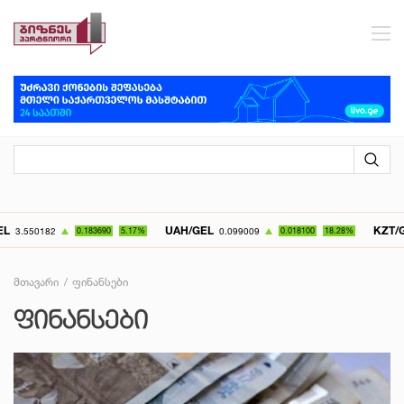
UAH/GEL
KZT/GEL
83690
5.17%
0.099009
0.018100
18.28%
0.007072
0.
მთავარი
ფინანსები
ᲤᲘᲜᲐᲜᲡᲔᲑᲘ