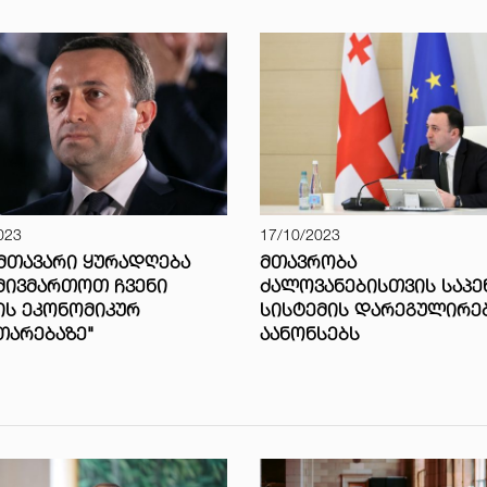
023
17/10/2023
 ᲛᲗᲐᲕᲐᲠᲘ ᲧᲣᲠᲐᲓᲦᲔᲑᲐ
ᲛᲗᲐᲕᲠᲝᲑᲐ
ᲛᲘᲕᲛᲐᲠᲗᲝᲗ ᲩᲕᲔᲜᲘ
ᲫᲐᲚᲝᲕᲐᲜᲔᲑᲘᲡᲗᲕᲘᲡ ᲡᲐᲞᲔ
ᲘᲡ ᲔᲙᲝᲜᲝᲛᲘᲙᲣᲠ
ᲡᲘᲡᲢᲔᲛᲘᲡ ᲓᲐᲠᲔᲒᲣᲚᲘᲠᲔ
ᲗᲐᲠᲔᲑᲐᲖᲔ"
ᲐᲐᲜᲝᲜᲡᲔᲑᲡ