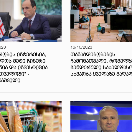
023
16/10/2023
ᲠᲝᲑᲘᲡ ᲘᲜᲢᲔᲠᲔᲡᲘᲐ,
ᲗᲐᲜᲐᲛᲓᲔᲑᲝᲑᲔᲑᲘᲡ
ᲓᲝᲡ ᲛᲔᲢᲘ ᲩᲘᲜᲣᲠᲘ
ᲩᲐᲛᲝᲜᲐᲗᲕᲐᲚᲘ, ᲠᲝᲛᲔᲚᲖ
ᲜᲘᲐ ᲓᲐ ᲘᲜᲕᲔᲡᲢᲘᲪᲘᲐ
ᲒᲔᲜᲓᲔᲠᲣᲚᲘ ᲡᲐᲮᲔᲚᲤᲐᲡ
ᲗᲕᲔᲚᲝᲨᲘ" -
ᲡᲮᲕᲐᲝᲑᲐ ᲧᲕᲔᲚᲐᲖᲔ ᲛᲐᲦᲐ
ᲗᲐᲨᲕᲘᲚᲘ