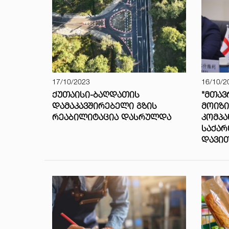
17/10/2023
16/10/2
ᲥᲣᲗᲐᲘᲡᲘ-ᲑᲐᲦᲓᲐᲗᲘᲡ
"ᲛᲗᲐᲕ
ᲓᲐᲛᲐᲙᲐᲕᲨᲘᲠᲔᲑᲔᲚᲘ ᲒᲖᲘᲡ
ᲛᲝᲘᲖᲘ
ᲠᲔᲐᲑᲘᲚᲘᲢᲐᲪᲘᲐ ᲓᲐᲡᲠᲣᲚᲓᲐ
ᲙᲝᲛᲞᲐ
ᲡᲐᲥᲐᲠ
ᲓᲐᲕᲘ