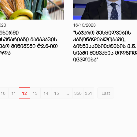
023
16/10/2023
ᲛᲑᲔᲠᲨᲘ
"ᲡᲐᲯᲐᲠᲝ ᲨᲔᲡᲧᲘᲓᲕᲔᲑᲘᲡ
ᲡᲣᲜᲐᲠᲘᲐᲜᲘ ᲛᲐᲛᲐᲙᲐᲪᲘᲡ
ᲙᲐᲜᲝᲜᲛᲓᲔᲑᲚᲝᲑᲐᲨᲘ,
ᲔᲑᲝ ᲛᲘᲜᲘᲛᲣᲛᲘ ₾2.6-ᲘᲗ
ᲑᲘᲖᲜᲔᲡᲡᲣᲑᲘᲔᲥᲢᲔᲑᲘᲡ Ე.Წ.
ᲘᲠᲓᲐ
ᲡᲘᲐᲨᲘ ᲨᲔᲧᲕᲐᲜᲘᲡ ᲛᲘᲓᲒᲝᲛ
ᲘᲪᲕᲚᲔᲑᲐ"
10
11
12
13
14
15
...
350
351
Last