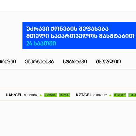
ᲣᲠᲘᲖᲛᲘ
ᲔᲜᲔᲠᲒᲔᲢᲘᲙᲐ
ᲡᲢᲐᲠᲢᲐᲞᲘ
ᲛᲡᲝᲤᲚᲘᲝ
L
KZT/GEL
UZS/G
0.099009
0.018100
18.28%
0.007072
0.000094
1.33%