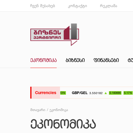
ჩვენ შესახებ
კონტაქტი
რეკლამა
ᲔᲙᲝᲜᲝᲛᲘᲙᲐ
ᲑᲘᲖᲜᲔᲡᲘ
ᲤᲘᲜᲐᲜᲡᲔᲑᲘ
Ტ
Currencies
GBP/GEL
UAH/GE
3.550182
0.183690
5.17%
მთავარი
ეკონომიკა
ᲔᲙᲝᲜᲝᲛᲘᲙᲐ