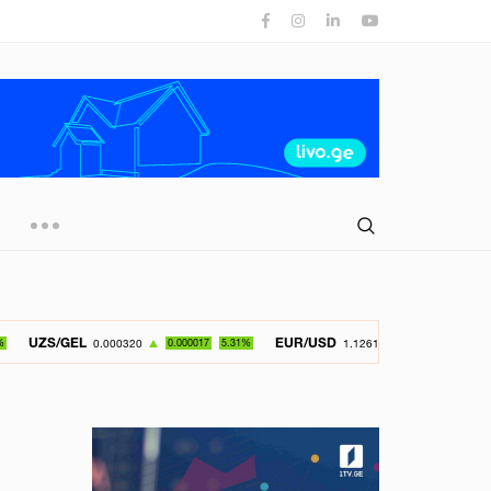
EL
EUR/USD
GBP/
0.000320
0.000017
5.31%
1.126150
-0.049800
4.42%