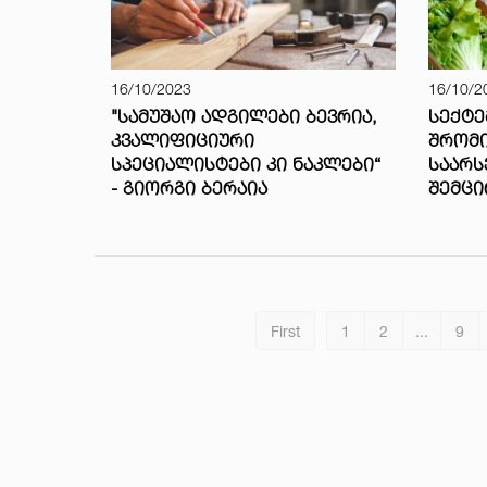
16/10/2023
16/10/2
"ᲡᲐᲛᲣᲨᲐᲝ ᲐᲓᲒᲘᲚᲔᲑᲘ ᲑᲔᲕᲠᲘᲐ,
ᲡᲔᲥᲢᲔ
ᲙᲕᲐᲚᲘᲤᲘᲪᲘᲣᲠᲘ
ᲨᲠᲝᲛᲘ
ᲡᲞᲔᲪᲘᲐᲚᲘᲡᲢᲔᲑᲘ ᲙᲘ ᲜᲐᲙᲚᲔᲑᲘ“
ᲡᲐᲐᲠᲡ
- ᲒᲘᲝᲠᲒᲘ ᲑᲔᲠᲐᲘᲐ
ᲨᲔᲛᲪ
First
1
2
...
9