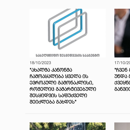
18/10/2023
17/10/2
"ᲐᲮᲐᲚᲛᲐ ᲙᲐᲜᲝᲜᲛᲐ
"ᲩᲕᲔᲜ
ᲩᲐᲛᲝᲐᲧᲐᲚᲘᲑᲐ ᲧᲕᲔᲚᲐ ᲘᲡ
ᲣᲜᲓᲐ 
ᲔᲕᲠᲝᲞᲣᲚᲘ ᲒᲐᲛᲝᲜᲐᲙᲚᲘᲡᲘ,
ᲥᲕᲔᲧᲜ
ᲠᲝᲛᲔᲚᲘᲪ ᲒᲐᲛᲐᲠᲢᲘᲕᲔᲑᲣᲚᲘ
ᲒᲐᲜᲕᲘ
ᲨᲔᲡᲧᲘᲓᲕᲘᲡ ᲡᲐᲤᲣᲫᲕᲔᲚᲘ
ᲨᲔᲘᲫᲚᲔᲑᲐ ᲒᲐᲮᲓᲔᲡ"