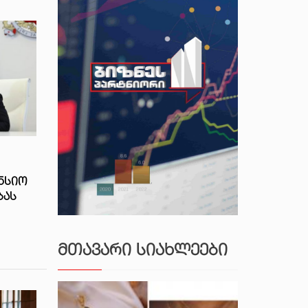
ᲜᲡᲘᲝ
ᲑᲐᲡ
ᲛᲗᲐᲕᲐᲠᲘ ᲡᲘᲐᲮᲚᲔᲔᲑᲘ