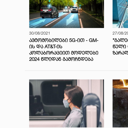
30/08/2021
27/08/2
ᲐᲕᲢᲝᲛᲝᲑᲘᲚᲔᲑᲘ 5G-ᲘᲗ - GM-
"ᲒᲐᲚᲔ
ᲘᲡ ᲓᲐ AT&T-ᲘᲡ
ᲬᲔᲚᲘ 
ᲙᲝᲚᲐᲑᲝᲠᲐᲪᲘᲘᲗ ᲛᲝᲓᲔᲚᲔᲑᲘ
ᲖᲐᲠᲐ
2024 ᲬᲚᲘᲓᲐᲜ ᲒᲐᲛᲝᲩᲜᲓᲔᲑᲐ