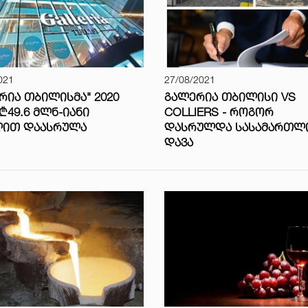
021
27/08/2021
ᲠᲘᲐ ᲗᲑᲘᲚᲘᲡᲛᲐ" 2020
ᲒᲐᲚᲔᲠᲘᲐ ᲗᲑᲘᲚᲘᲡᲘ VS
₾49.6 ᲛᲚᲜ-ᲘᲐᲜᲘ
COLLIERS - ᲠᲝᲒᲝᲠ
ᲚᲘᲗ ᲓᲐᲐᲡᲠᲣᲚᲐ
ᲓᲐᲡᲠᲣᲚᲓᲐ ᲡᲐᲡᲐᲛᲐᲠᲗᲚ
ᲓᲐᲕᲐ