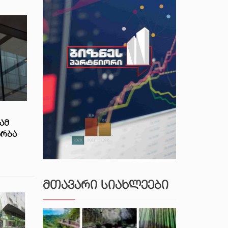
ᲐᲛ
ᲐᲠᲑᲐ
ᲛᲗᲐᲕᲐᲠᲘ ᲡᲘᲐᲮᲚᲔᲔᲑᲘ