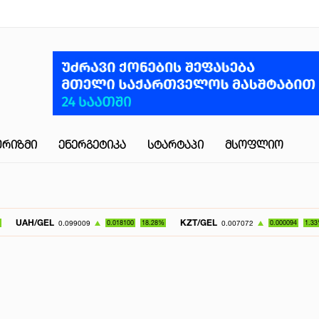
ᲣᲠᲘᲖᲛᲘ
ᲔᲜᲔᲠᲒᲔᲢᲘᲙᲐ
ᲡᲢᲐᲠᲢᲐᲞᲘ
ᲛᲡᲝᲤᲚᲘᲝ
L
KZT/GEL
UZS/GE
0.099009
0.018100
18.28%
0.007072
0.000094
1.33%