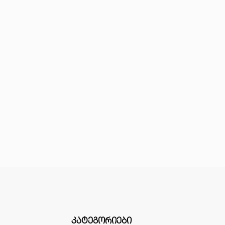
ᲙᲐᲢᲔᲒᲝᲠᲘᲔᲑᲘ