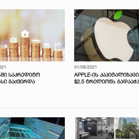
021
31/08/2021
ᲡᲨᲘ ᲡᲐᲙᲠᲔᲓᲘᲢᲝ
APPLE-ᲘᲡ ᲙᲐᲞᲘᲢᲐᲚᲘᲖᲐᲪᲘ
ᲡᲘ ᲒᲐᲫᲕᲘᲠᲓᲐ
$2.5 ᲢᲠᲘᲚᲘᲝᲜᲡ ᲒᲐᲓᲐᲐᲭ