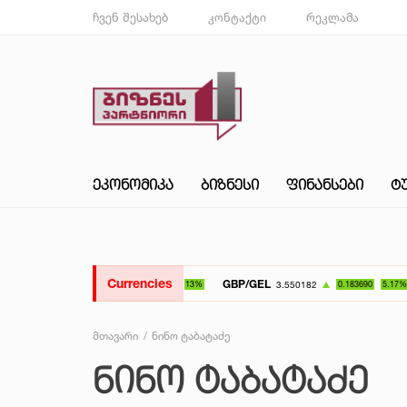
ჩვენ შესახებ
კონტაქტი
რეკლამა
ᲔᲙᲝᲜᲝᲛᲘᲙᲐ
ᲑᲘᲖᲜᲔᲡᲘ
ᲤᲘᲜᲐᲜᲡᲔᲑᲘ
Ტ
Currencies
GBP/GEL
UAH/GE
3.550182
0.183690
5.17%
მთავარი
ნინო ტაბატაძე
ᲜᲘᲜᲝ ᲢᲐᲑᲐᲢᲐᲫᲔ