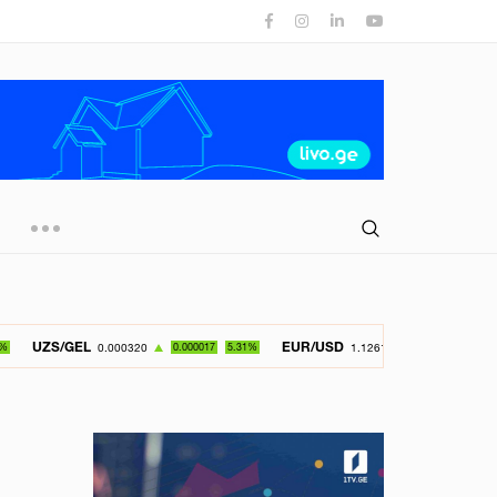
L
EUR/USD
GBP/
0.000320
0.000017
5.31%
1.126150
-0.049800
4.42%