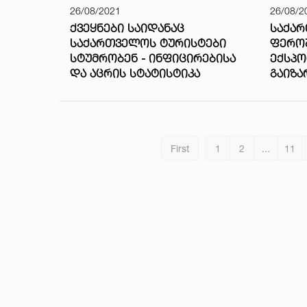
26/08/2021
26/08/2
ᲥᲕᲔᲧᲜᲔᲑᲘ ᲡᲐᲘᲓᲐᲜᲐᲪ
ᲡᲐᲥᲐ
ᲡᲐᲥᲐᲠᲗᲕᲔᲚᲝᲡ ᲢᲣᲠᲘᲡᲢᲔᲑᲘ
ᲤᲔᲠᲝ
ᲡᲢᲣᲛᲠᲝᲑᲔᲜ - ᲘᲜᲤᲘᲪᲘᲠᲔᲑᲘᲡᲐ
ᲔᲥᲡᲞ
ᲓᲐ ᲐᲪᲠᲘᲡ ᲡᲢᲐᲢᲘᲡᲢᲘᲙᲐ
ᲒᲐᲘᲖᲐ
First
1
2
...
11