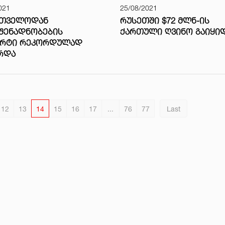
021
25/08/2021
ᲠᲗᲕᲔᲚᲝᲓᲐᲜ
ᲠᲣᲡᲔᲗᲨᲘ $72 ᲛᲚᲜ-ᲘᲡ
ᲨᲔᲜᲐᲓᲜᲝᲑᲔᲑᲘᲡ
ᲥᲐᲠᲗᲣᲚᲘ ᲦᲕᲘᲜᲝ ᲒᲐᲘᲧᲘ
ᲝᲠᲢᲘ ᲠᲔᲙᲝᲠᲓᲣᲚᲐᲓ
ᲠᲓᲐ
12
13
14
15
16
17
...
76
77
Last