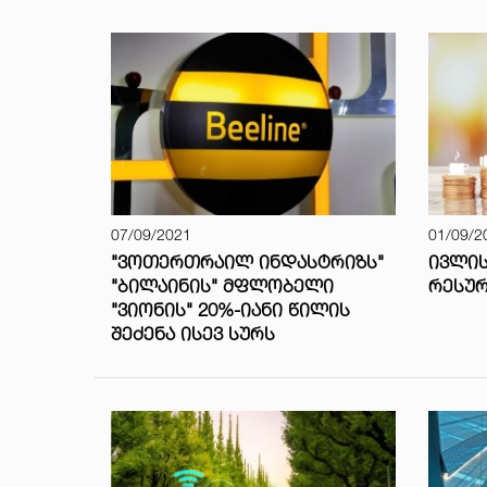
07/09/2021
01/09/2
"ᲕᲝᲗᲔᲠᲗᲠᲐᲘᲚ ᲘᲜᲓᲐᲡᲢᲠᲘᲖᲡ"
ᲘᲕᲚᲘ
"ᲑᲘᲚᲐᲘᲜᲘᲡ" ᲛᲤᲚᲝᲑᲔᲚᲘ
ᲠᲔᲡᲣᲠ
"ᲕᲘᲝᲜᲘᲡ" 20%-ᲘᲐᲜᲘ ᲬᲘᲚᲘᲡ
ᲨᲔᲫᲔᲜᲐ ᲘᲡᲔᲕ ᲡᲣᲠᲡ