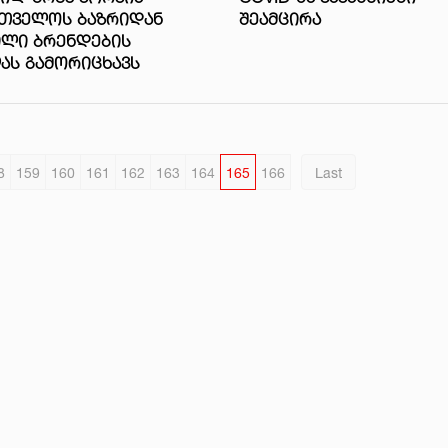
ᲠᲗᲕᲔᲚᲝᲡ ᲑᲐᲖᲠᲘᲓᲐᲜ
ᲨᲔᲐᲛᲪᲘᲠᲐ
ᲘᲚᲘ ᲑᲠᲔᲜᲓᲔᲑᲘᲡ
ᲐᲡ ᲒᲐᲛᲝᲠᲘᲪᲮᲐᲕᲡ
8
159
160
161
162
163
164
165
166
Last