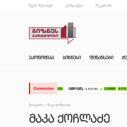
ჩვენ შესახებ
კონტაქტი
რეკლამა
ᲔᲙᲝᲜᲝᲛᲘᲙᲐ
ᲑᲘᲖᲜᲔᲡᲘ
ᲤᲘᲜᲐᲜᲡᲔᲑᲘ
Ტ
Currencies
GBP/GEL
UAH/GEL
3.550182
0.183690
5.17%
მთავარი
მაკა ქოჩლაძე
ᲛᲐᲙᲐ ᲥᲝᲩᲚᲐᲫᲔ