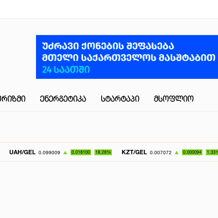
ᲣᲠᲘᲖᲛᲘ
ᲔᲜᲔᲠᲒᲔᲢᲘᲙᲐ
ᲡᲢᲐᲠᲢᲐᲞᲘ
ᲛᲡᲝᲤᲚᲘᲝ
KZT/GEL
UZS/GE
0.099009
0.018100
18.28%
0.007072
0.000094
1.33%