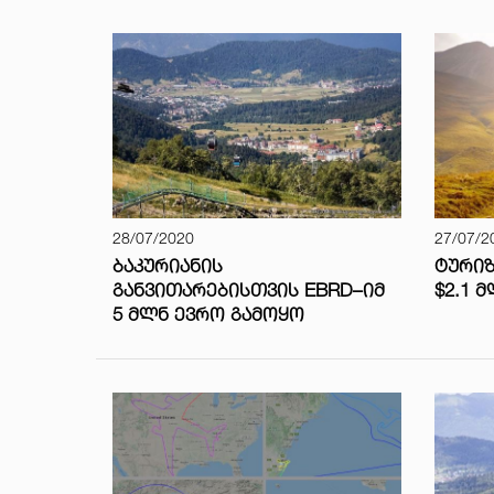
28/07/2020
27/07/2
ᲑᲐᲙᲣᲠᲘᲐᲜᲘᲡ
ᲢᲣᲠᲘᲖ
ᲒᲐᲜᲕᲘᲗᲐᲠᲔᲑᲘᲡᲗᲕᲘᲡ EBRD–ᲘᲛ
$2.1 
5 ᲛᲚᲜ ᲔᲕᲠᲝ ᲒᲐᲛᲝᲧᲝ