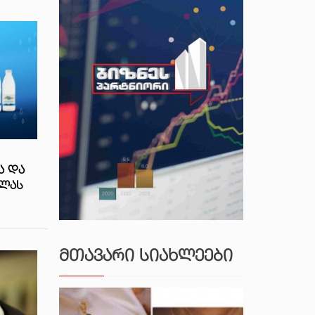
Ა ᲓᲐ
ᲕᲚᲐᲡ
ᲛᲗᲐᲕᲐᲠᲘ ᲡᲘᲐᲮᲚᲔᲔᲑᲘ