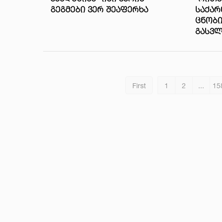
ᲒᲔᲒᲛᲔᲑᲘ ᲕᲔᲠ ᲨᲔᲐᲤᲔᲠᲮᲐ
ᲡᲐᲥᲐ
ᲪᲜᲝᲑ
ᲒᲐᲡᲕᲚ
First
1
2
...
15