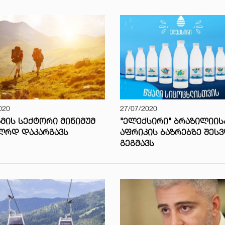
020
27/07/2020
ᲛᲘᲡ ᲡᲔᲥᲢᲝᲠᲘ ᲛᲘᲜᲘᲛᲣᲛ
"ᲔᲚᲔᲥᲡᲘᲠᲘ" ᲑᲠᲐᲖᲘᲚᲘᲘᲡ
ᲛᲚᲠᲓ ᲓᲐᲙᲐᲠᲒᲐᲕᲡ
ᲐᲤᲠᲘᲙᲘᲡ ᲑᲐᲖᲠᲔᲑᲖᲔ ᲨᲔᲡ
ᲒᲔᲒᲛᲐᲕᲡ