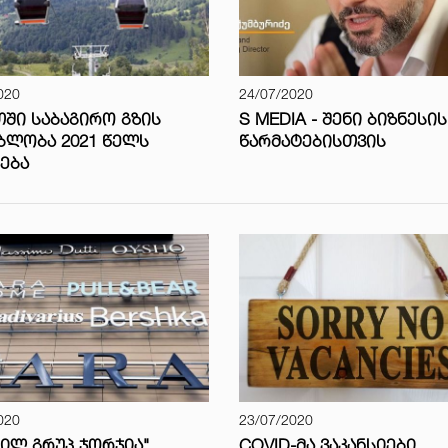
020
24/07/2020
ᲨᲘ ᲡᲐᲑᲐᲒᲘᲠᲝ ᲒᲖᲘᲡ
S MEDIA - ᲨᲔᲜᲘ ᲑᲘᲖᲜᲔᲡᲘᲡ
ᲑᲚᲝᲑᲐ 2021 ᲬᲔᲚᲡ
ᲬᲐᲠᲛᲐᲢᲔᲑᲘᲡᲗᲕᲘᲡ
ᲔᲑᲐ
020
23/07/2020
ᲘᲚ ᲒᲠᲣᲞ ᲯᲝᲠᲯᲘᲐ"
COVID-ᲛᲐ ᲕᲐᲙᲐᲜᲡᲘᲔᲑᲘ