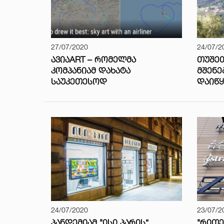
27/07/2020
24/07/2
ᲐᲕᲘᲐART – ᲠᲝᲛᲔᲚᲛᲐ
ᲗᲣᲨᲔᲗ
ᲙᲝᲛᲞᲐᲜᲘᲐᲛ ᲓᲐᲮᲐᲢᲐ
ᲛᲨᲔᲜᲔ
ᲡᲐᲣᲙᲔᲗᲔᲡᲝᲓ
ᲓᲐᲘᲬᲧ
24/07/2020
23/07/2
ᲞᲐᲜᲓᲔᲛᲘᲐᲛ "ᲘᲡᲘ ᲞᲐᲠᲘᲡ“
"ᲠᲘᲗᲔ