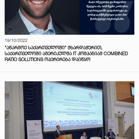
19/10/2022
"ᲐᲬᲐᲠᲛᲝᲔ ᲡᲐᲥᲐᲠᲗᲕᲔᲚᲝᲨᲘ" ᲛᲮᲐᲠᲓᲐᲭᲔᲠᲘᲗ,
ᲡᲐᲥᲐᲠᲗᲕᲔᲚᲝᲨᲘ ᲐᲛᲔᲠᲘᲙᲣᲚᲛᲐ IT ᲙᲝᲛᲞᲐᲜᲘᲐᲛ COMBINED
RATIO SOLUTIONS ᲝᲞᲔᲠᲘᲠᲔᲑᲐ ᲓᲐᲘᲬᲧᲝ