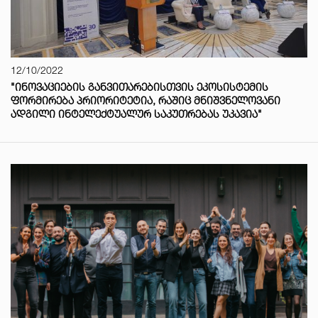
12/10/2022
"ᲘᲜᲝᲕᲐᲪᲘᲔᲑᲘᲡ ᲒᲐᲜᲕᲘᲗᲐᲠᲔᲑᲘᲡᲗᲕᲘᲡ ᲔᲙᲝᲡᲘᲡᲢᲔᲛᲘᲡ
ᲤᲝᲠᲛᲘᲠᲔᲑᲐ ᲞᲠᲘᲝᲠᲘᲢᲔᲢᲘᲐ, ᲠᲐᲨᲘᲪ ᲛᲜᲘᲨᲕᲜᲔᲚᲝᲕᲐᲜᲘ
ᲐᲓᲒᲘᲚᲘ ᲘᲜᲢᲔᲚᲔᲥᲢᲣᲐᲚᲣᲠ ᲡᲐᲙᲣᲗᲠᲔᲑᲐᲡ ᲣᲙᲐᲕᲘᲐ"