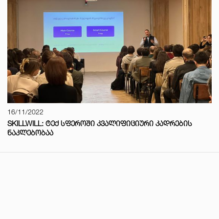
16/11/2022
SKILLWILL: ᲢᲔᲥ ᲡᲤᲔᲠᲝᲨᲘ ᲙᲕᲐᲚᲘᲤᲘᲪᲘᲣᲠᲘ ᲙᲐᲓᲠᲔᲑᲘᲡ
ᲜᲐᲙᲚᲔᲑᲝᲑᲐᲐ