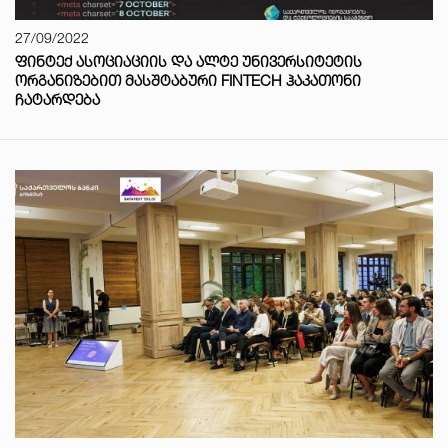
27/09/2022
ᲤᲘᲜᲢᲔᲥ ᲐᲡᲝᲪᲘᲐᲪᲘᲘᲡ ᲓᲐ ᲐᲚᲢᲔ ᲣᲜᲘᲕᲔᲠᲡᲘᲢᲔᲢᲘᲡ
ᲝᲠᲒᲐᲜᲘᲖᲔᲑᲘᲗ ᲛᲐᲡᲨᲢᲐᲑᲣᲠᲘ FINTECH ᲰᲐᲙᲐᲗᲝᲜᲘ
ᲩᲐᲢᲐᲠᲓᲔᲑᲐ