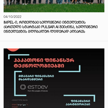
04/10/2022
IMPEL-Ი, ᲠᲝᲛᲔᲚᲛᲐᲪ ᲮᲔᲚᲝᲕᲜᲣᲠᲘ ᲘᲜᲢᲔᲚᲔᲥᲢᲘᲡ
ᲥᲐᲠᲗᲣᲚᲘ ᲡᲢᲐᲠᲢᲐᲞᲘ PULSAR AI ᲨᲔᲘᲫᲘᲜᲐ, ᲮᲔᲚᲝᲕᲜᲣᲠᲘ
ᲘᲜᲢᲔᲚᲔᲥᲢᲘᲡ ᲒᲚᲝᲑᲐᲚᲣᲠ ᲚᲘᲓᲔᲠᲐᲓ ᲐᲦᲘᲐᲠᲔᲡ