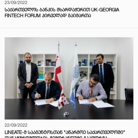
23/09/2022
ᲡᲐᲥᲐᲠᲗᲕᲔᲚᲝᲡ ᲑᲐᲜᲙᲘᲡ ᲛᲮᲐᲠᲓᲐᲭᲔᲠᲘᲗ UK-GEORGIA
FINTECH FORUM ᲞᲘᲠᲕᲔᲚᲐᲓ ᲒᲐᲘᲛᲐᲠᲗᲐ
22/09/2022
LINEATE-Მ ᲡᲐᲐᲒᲔᲜᲢᲝᲡᲗᲐᲜ "ᲐᲬᲐᲠᲛᲝᲔ ᲡᲐᲥᲐᲠᲗᲕᲔᲚᲝᲨᲘ"