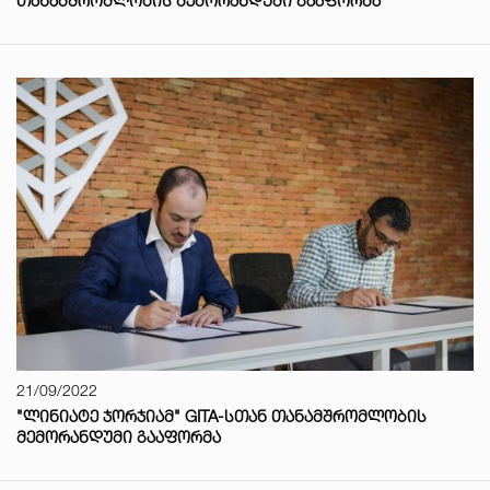
ᲗᲐᲜᲐᲛᲨᲠᲝᲛᲚᲝᲑᲘᲡ ᲛᲔᲛᲝᲠᲐᲜᲓᲣᲛᲘ ᲒᲐᲐᲤᲝᲠᲛᲐ
21/09/2022
"ᲚᲘᲜᲘᲐᲢᲔ ᲯᲝᲠᲯᲘᲐᲛ" GITA-ᲡᲗᲐᲜ ᲗᲐᲜᲐᲛᲨᲠᲝᲛᲚᲝᲑᲘᲡ
ᲛᲔᲛᲝᲠᲐᲜᲓᲣᲛᲘ ᲒᲐᲐᲤᲝᲠᲛᲐ