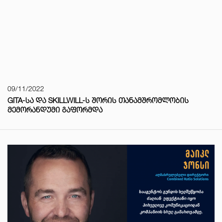
09/11/2022
GITA-ᲡᲐ ᲓᲐ SKILLWILL-Ს ᲨᲝᲠᲘᲡ ᲗᲐᲜᲐᲛᲨᲠᲝᲛᲚᲝᲑᲘᲡ
ᲛᲔᲛᲝᲠᲐᲜᲓᲣᲛᲘ ᲒᲐᲤᲝᲠᲛᲓᲐ