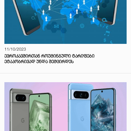
11/10/2023
ᲔᲕᲠᲝᲙᲐᲕᲨᲘᲠᲗᲐᲜ ᲠᲝᲣᲛᲘᲜᲒᲣᲚᲘ ᲢᲐᲠᲘᲤᲔᲑᲘ
ᲔᲢᲐᲞᲝᲑᲠᲘᲕᲐᲓ ᲣᲜᲓᲐ ᲨᲔᲛᲪᲘᲠᲓᲔᲡ