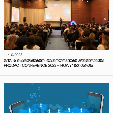
11/10/2023
GITA -Ს ᲛᲮᲐᲠᲓᲐᲭᲔᲠᲘᲗ, ᲢᲔᲥᲜᲝᲚᲝᲒᲘᲣᲠᲘ ᲙᲝᲜᲤᲔᲠᲔᲜᲪᲘᲐ
PRODACT CONFERENCE 2023 – HOW?“ ᲒᲐᲘᲛᲐᲠᲗᲐ