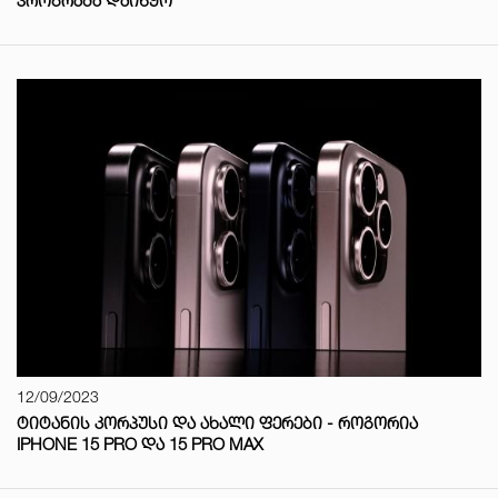
ᲞᲠᲝᲒᲠᲐᲛᲐ ᲓᲐᲘᲬᲧᲝ
12/09/2023
ᲢᲘᲢᲐᲜᲘᲡ ᲙᲝᲠᲞᲣᲡᲘ ᲓᲐ ᲐᲮᲐᲚᲘ ᲤᲔᲠᲔᲑᲘ - ᲠᲝᲒᲝᲠᲘᲐ
IPHONE 15 PRO ᲓᲐ 15 PRO MAX