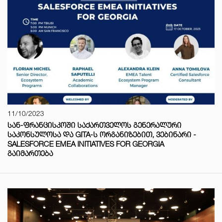
11/10/2023
ᲡᲐᲜ-ᲤᲠᲐᲜᲪᲘᲡᲙᲝᲨᲘ ᲡᲐᲥᲐᲠᲗᲕᲔᲚᲝᲡ ᲒᲔᲜᲔᲠᲐᲚᲣᲠᲘ
ᲡᲐᲙᲝᲜᲡᲣᲚᲝᲡᲐ ᲓᲐ GITA-Ს ᲝᲠᲒᲐᲜᲘᲖᲔᲑᲘᲗ, ᲕᲔᲑᲘᲜᲐᲠᲘ -
SALESFORCE EMEA INITIATIVES FOR GEORGIA
ᲒᲐᲘᲛᲐᲠᲗᲔᲑᲐ