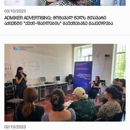
03/10/2023
ADMIXER ADVERTISING: ᲛᲝᲛᲐᲕᲐᲚ ᲬᲔᲚᲡ ᲛᲗᲐᲕᲐᲠᲘ
ᲐᲥᲪᲔᲜᲢᲘ "ᲥᲣᲥᲘ-ᲤᲐᲘᲚᲔᲑᲘᲡ" ᲒᲐᲣᲥᲛᲔᲑᲐᲖᲔ ᲒᲐᲙᲔᲗᲓᲔᲑᲐ
02/10/2023