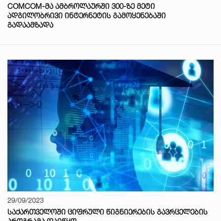
COMCOM-ᲛᲐ ᲐᲛᲑᲠᲝᲚᲐᲣᲠᲨᲘ 300-ᲖᲔ ᲛᲔᲢᲘ
ᲐᲓᲒᲘᲚᲝᲑᲠᲘᲕᲘ ᲘᲜᲢᲔᲠᲜᲔᲢᲘᲡ ᲒᲐᲛᲝᲧᲔᲜᲔᲑᲐᲨᲘ
ᲒᲐᲓᲐᲐᲛᲖᲐᲓᲐ
29/09/2023
ᲡᲐᲥᲐᲠᲗᲕᲔᲚᲝᲨᲘ ᲪᲘᲤᲠᲣᲚᲘ ᲬᲘᲒᲜᲘᲔᲠᲔᲑᲘᲡ ᲒᲐᲕᲠᲪᲔᲚᲔᲑᲘᲡ