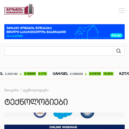
UAH/GEL
KZT/GEL
83690
5.17%
0.099009
0.018100
18.28%
0.007072
0
მთავარი
ტექნოლოგიები
ᲢᲔᲥᲜᲝᲚᲝᲒᲘᲔᲑᲘ