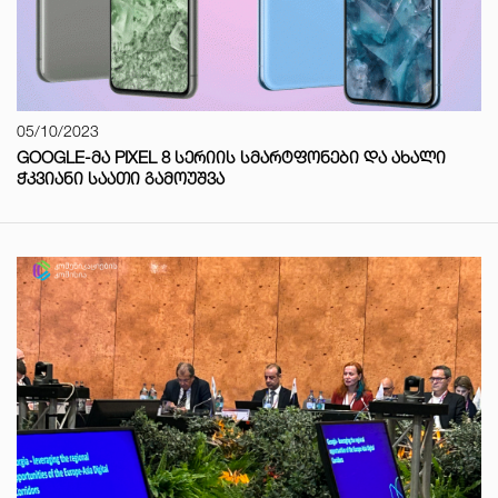
05/10/2023
GOOGLE-ᲛᲐ PIXEL 8 ᲡᲔᲠᲘᲘᲡ ᲡᲛᲐᲠᲢᲤᲝᲜᲔᲑᲘ ᲓᲐ ᲐᲮᲐᲚᲘ
ᲭᲙᲕᲘᲐᲜᲘ ᲡᲐᲐᲗᲘ ᲒᲐᲛᲝᲣᲨᲕᲐ