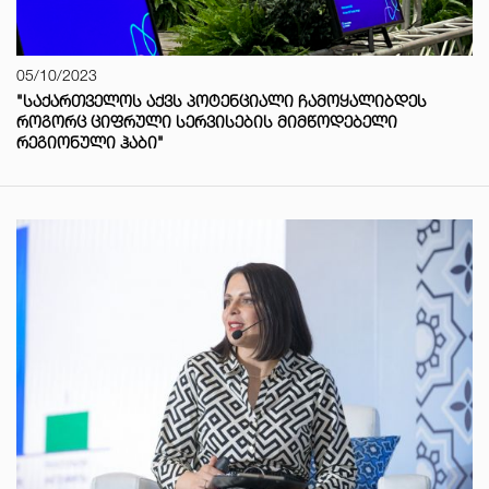
05/10/2023
"ᲡᲐᲥᲐᲠᲗᲕᲔᲚᲝᲡ ᲐᲥᲕᲡ ᲞᲝᲢᲔᲜᲪᲘᲐᲚᲘ ᲩᲐᲛᲝᲧᲐᲚᲘᲑᲓᲔᲡ
ᲠᲝᲒᲝᲠᲪ ᲪᲘᲤᲠᲣᲚᲘ ᲡᲔᲠᲕᲘᲡᲔᲑᲘᲡ ᲛᲘᲛᲬᲝᲓᲔᲑᲔᲚᲘ
ᲠᲔᲒᲘᲝᲜᲣᲚᲘ ᲰᲐᲑᲘ"