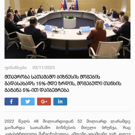
ფინანსები
03/11/2023
ᲛᲗᲐᲕᲠᲝᲑᲐ ᲡᲐᲗᲐᲛᲐᲨᲝ ᲑᲘᲖᲜᲔᲡᲘᲡ ᲛᲝᲒᲔᲑᲘᲡ
ᲒᲐᲓᲐᲡᲐᲮᲐᲓᲡ 15%-ᲛᲓᲔ ᲖᲠᲓᲘᲡ, ᲛᲝᲒᲔᲑᲣᲚᲘ ᲗᲐᲜᲮᲘᲡ
ᲒᲐᲢᲐᲜᲐ 5%-ᲘᲗ ᲓᲐᲘᲑᲔᲒᲠᲔᲑᲐ
2022 წელს 48 მილიარდიდან 52 მილიარდ ლარამდე
გაიზარდა სათამაშო ბიზნესის მთელი ბრუნვა, რაც
კატასტროფული მაჩვენებელია, ამდენი ადამიანი ჯერ კიდევ