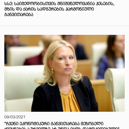
ᲡᲡᲔ: ᲡᲐᲘᲛᲔᲓᲝᲝᲑᲘᲡᲗᲕᲘᲡ ᲛᲜᲘᲨᲕᲜᲔᲚᲝᲕᲐᲜᲘᲐ ᲰᲔᲡᲔᲑᲘᲡ,
ᲛᲖᲘᲡ ᲓᲐ ᲥᲐᲠᲘᲡ ᲡᲐᲓᲒᲣᲠᲔᲑᲘᲡ ᲰᲐᲠᲛᲝᲜᲘᲣᲚᲘ
ᲒᲐᲜᲕᲘᲗᲐᲠᲔᲑᲐ
09/03/2021
"ᲩᲕᲔᲜᲘ ᲔᲙᲝᲜᲝᲛᲘᲙᲣᲠᲘ ᲒᲐᲜᲕᲘᲗᲐᲠᲔᲑᲐ ᲛᲔᲖᲝᲑᲔᲚᲘ