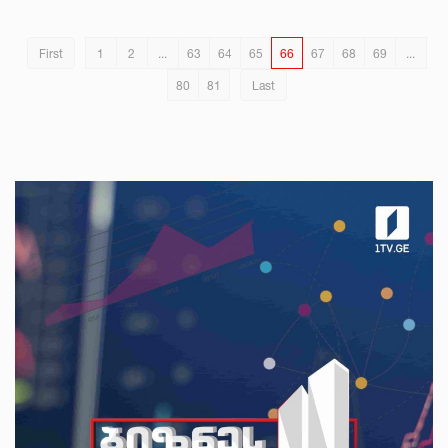
First
1
2
...
63
64
65
66
67
68
69
...
80
81
Last