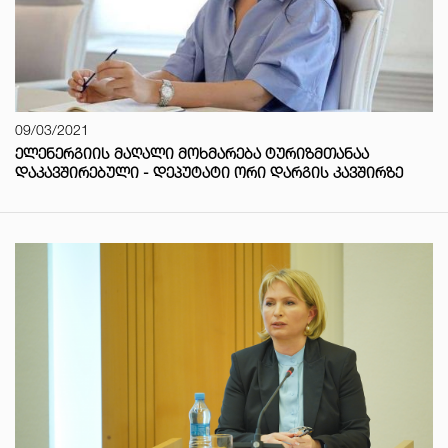
09/03/2021
ᲔᲚᲔᲜᲔᲠᲒᲘᲘᲡ ᲛᲐᲦᲐᲚᲘ ᲛᲝᲮᲛᲐᲠᲔᲑᲐ ᲢᲣᲠᲘᲖᲛᲗᲐᲜᲐᲐ
ᲓᲐᲙᲐᲕᲨᲘᲠᲔᲑᲣᲚᲘ - ᲓᲔᲞᲣᲢᲐᲢᲘ ᲝᲠᲘ ᲓᲐᲠᲒᲘᲡ ᲙᲐᲕᲨᲘᲠᲖᲔ