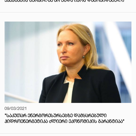
ᲥᲕᲔᲧᲜᲔᲑᲘᲡ ᲡᲣᲠᲕᲘᲚᲖᲔ ᲐᲠ ᲣᲜᲓᲐ ᲘᲧᲝᲡ ᲓᲐᲛᲝᲙᲘᲓᲔᲑᲣᲚᲘ"
09/03/2021
"ᲡᲐᲙᲣᲗᲐᲠ ᲔᲜᲔᲠᲒᲝᲠᲔᲡᲣᲠᲡᲔᲑᲖᲔ ᲓᲐᲛᲧᲐᲠᲔᲑᲣᲚᲘ
ᲰᲘᲓᲠᲝᲔᲜᲔᲠᲒᲔᲢᲘᲙᲐ ᲫᲚᲘᲔᲠᲘ ᲔᲙᲝᲜᲝᲛᲘᲙᲘᲡ ᲒᲐᲠᲐᲜᲢᲘᲐᲐ"