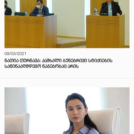
09/03/2021
ᲜᲐᲗᲘᲐ ᲗᲣᲠᲜᲐᲕᲐ: ᲙᲐᲨᲮᲐᲚᲘ ᲑᲣᲜᲔᲑᲠᲘᲕᲘ ᲡᲢᲘᲥᲘᲔᲑᲘᲡ
ᲡᲐᲬᲘᲜᲐᲐᲦᲛᲓᲔᲒᲝ ᲜᲐᲒᲔᲑᲝᲑᲐᲪ ᲐᲠᲘᲡ