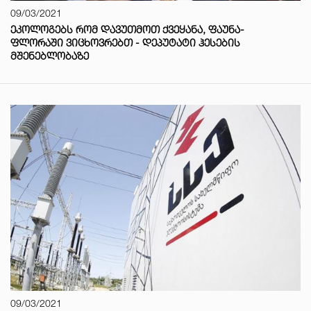
09/03/2021
ᲔᲙᲝᲚᲝᲒᲔᲑᲡ ᲠᲝᲛ ᲓᲐᲕᲣᲗᲛᲝᲗ ᲥᲕᲔᲧᲐᲜᲐ, ᲤᲐᲣᲜᲐ-
ᲤᲚᲝᲠᲐᲨᲘ ᲕᲘᲪᲮᲝᲕᲠᲔᲑᲗ - ᲓᲔᲞᲣᲢᲐᲢᲘ ᲰᲔᲡᲔᲑᲘᲡ
ᲛᲨᲔᲜᲔᲑᲚᲝᲑᲐᲖᲔ
09/03/2021