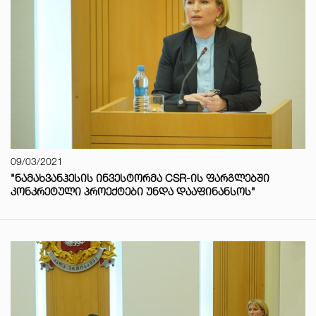
09/03/2021
"ᲜᲐᲛᲐᲮᲕᲐᲜᲰᲔᲡᲘᲡ ᲘᲜᲕᲔᲡᲢᲝᲠᲛᲐ CSR-ᲘᲡ ᲤᲐᲠᲒᲚᲔᲑᲨᲘ
ᲙᲝᲜᲙᲠᲔᲢᲣᲚᲘ ᲞᲠᲝᲔᲥᲢᲔᲑᲘ ᲣᲜᲓᲐ ᲓᲐᲐᲤᲘᲜᲐᲜᲡᲝᲡ"