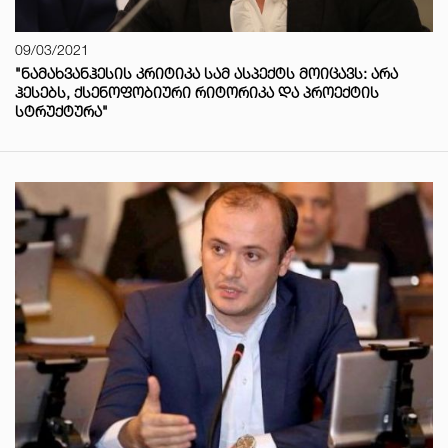
09/03/2021
"ᲜᲐᲛᲐᲮᲕᲐᲜᲰᲔᲡᲘᲡ ᲙᲠᲘᲢᲘᲙᲐ ᲡᲐᲛ ᲐᲡᲞᲔᲥᲢᲡ ᲛᲝᲘᲪᲐᲕᲡ: ᲐᲠᲐ
ᲰᲔᲡᲔᲑᲡ, ᲥᲡᲔᲜᲝᲤᲝᲑᲘᲣᲠᲘ ᲠᲘᲢᲝᲠᲘᲙᲐ ᲓᲐ ᲞᲠᲝᲔᲥᲢᲘᲡ
ᲡᲢᲠᲣᲥᲢᲣᲠᲐ"