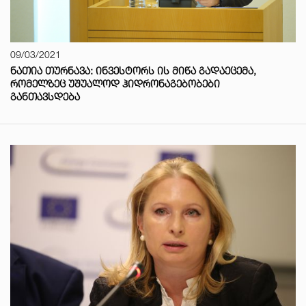
09/03/2021
ᲜᲐᲗᲘᲐ ᲗᲣᲠᲜᲐᲕᲐ: ᲘᲜᲕᲔᲡᲢᲝᲠᲡ ᲘᲡ ᲛᲘᲬᲐ ᲒᲐᲓᲐᲔᲪᲔᲛᲐ,
ᲠᲝᲛᲔᲚᲖᲔᲪ ᲣᲨᲣᲐᲚᲝᲓ ᲰᲘᲓᲠᲝᲜᲐᲒᲔᲑᲝᲑᲔᲑᲘ
ᲒᲐᲜᲗᲐᲕᲡᲓᲔᲑᲐ