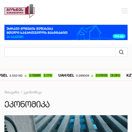
UAH/GEL
KZT/GEL
.183690
5.17%
0.099009
0.018100
18.28%
0.007072
მთავარი
ეკონომიკა
ᲔᲙᲝᲜᲝᲛᲘᲙᲐ