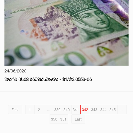
24/06/2020
ᲚᲐᲠᲘ ᲘᲡᲔᲕ ᲒᲐᲣᲤᲐᲡᲣᲠᲓᲐ - $1/₾3.0556-ᲘᲐ
First
1
2
...
339
340
341
342
343
344
345
...
350
351
Last