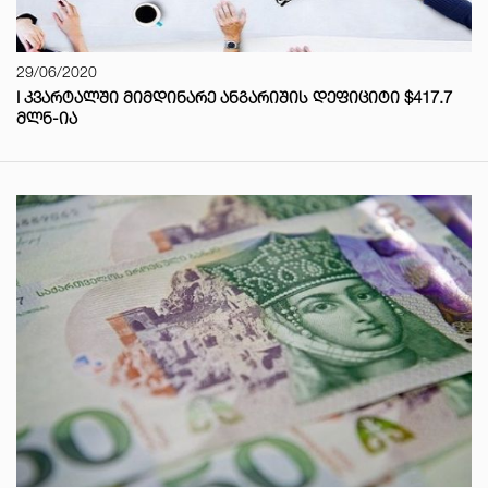
29/06/2020
I ᲙᲕᲐᲠᲢᲐᲚᲨᲘ ᲛᲘᲛᲓᲘᲜᲐᲠᲔ ᲐᲜᲒᲐᲠᲘᲨᲘᲡ ᲓᲔᲤᲘᲪᲘᲢᲘ $417.7
ᲛᲚᲜ-ᲘᲐ