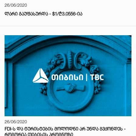
26/06/2020
ᲚᲐᲠᲘ ᲒᲐᲣᲤᲐᲡᲣᲠᲓᲐ - $1/₾3.0556-ᲘᲐ
26/06/2020
FDI-Ს ᲓᲐ ᲢᲣᲠᲘᲡᲢᲔᲑᲘᲡ ᲛᲝᲚᲝᲓᲜᲘ ᲐᲠ ᲣᲜᲓᲐ ᲒᲕᲥᲝᲜᲓᲔᲡ -
ᲠᲝᲒᲝᲠᲘᲐ ᲗᲘᲑᲘᲡᲘᲡ ᲞᲠᲝᲒᲜᲝᲖᲘ