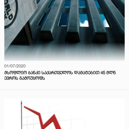
01/07/2020
ᲛᲡᲝᲤᲚᲘᲝ ᲑᲐᲜᲙᲘ ᲡᲐᲥᲐᲠᲗᲕᲔᲚᲝᲡ ᲓᲐᲛᲐᲢᲔᲑᲘᲗ 45 ᲛᲚᲜ
ᲔᲕᲠᲝᲡ ᲒᲐᲛᲝᲣᲧᲝᲤᲡ