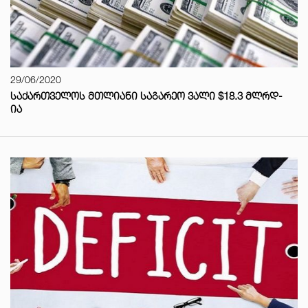
29/06/2020
ᲡᲐᲥᲐᲠᲗᲕᲔᲚᲝᲡ ᲛᲗᲚᲘᲐᲜᲘ ᲡᲐᲒᲐᲠᲔᲝ ᲕᲐᲚᲘ $18.3 ᲛᲚᲠᲓ-
ᲘᲐ