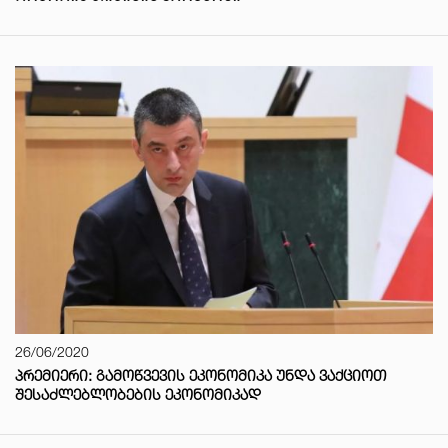
26/06/2020
ᲞᲠᲔᲛᲘᲔᲠᲘ: ᲒᲐᲛᲝᲬᲕᲔᲕᲘᲡ ᲔᲙᲝᲜᲝᲛᲘᲙᲐ ᲣᲜᲓᲐ ᲕᲐᲥᲪᲘᲝᲗ
ᲨᲔᲡᲐᲫᲚᲔᲑᲚᲝᲑᲔᲑᲘᲡ ᲔᲙᲝᲜᲝᲛᲘᲙᲐᲓ