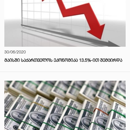
30/06/2020
ᲛᲐᲘᲡᲨᲘ ᲡᲐᲥᲐᲠᲗᲕᲔᲚᲝᲡ ᲔᲙᲝᲜᲝᲛᲘᲙᲐ 13.5%-ᲘᲗ ᲨᲔᲛᲪᲘᲠᲓᲐ