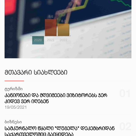
ᲛᲗᲐᲕᲐᲠᲘ ᲡᲘᲐᲮᲚᲔᲔᲑᲘ
ტურიზმი
01
ᲙᲐᲜᲘᲝᲜᲔᲑᲘ ᲓᲐ ᲛᲦᲕᲘᲛᲔᲔᲑᲘ ᲕᲘᲖᲘᲢᲝᲠᲔᲑᲡ ᲯᲔᲠ
ᲙᲘᲓᲔᲕ ᲕᲔᲠ ᲘᲦᲔᲑᲔᲜ
19/05/2021
ბიზნესი
02
ᲡᲐᲛᲙᲣᲠᲜᲐᲚᲝ ᲬᲧᲐᲚᲘ "ᲚᲣᲒᲔᲚᲐ" ᲓᲔᲙᲔᲛᲑᲠᲘᲓᲐᲜ
ᲡᲐᲥᲐᲠᲗᲕᲔᲚᲝᲨᲘᲪ ᲒᲐᲘᲧᲘᲓᲔᲑᲐ