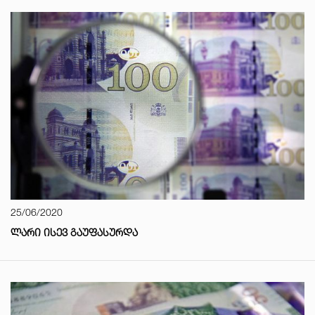
25/06/2020
ᲚᲐᲠᲘ ᲘᲡᲔᲕ ᲒᲐᲣᲤᲐᲡᲣᲠᲓᲐ