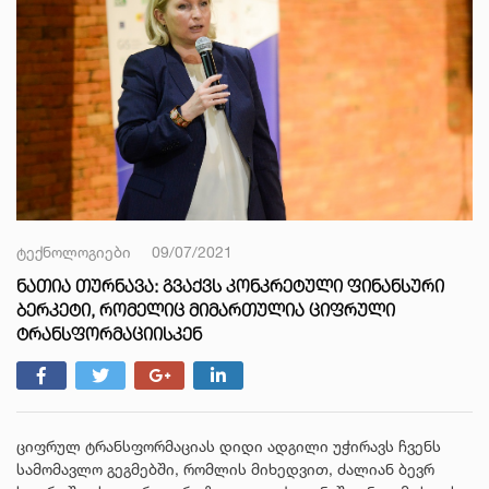
ტექნოლოგიები
09/07/2021
ᲜᲐᲗᲘᲐ ᲗᲣᲠᲜᲐᲕᲐ: ᲒᲕᲐᲥᲕᲡ ᲙᲝᲜᲙᲠᲔᲢᲣᲚᲘ ᲤᲘᲜᲐᲜᲡᲣᲠᲘ
ᲑᲔᲠᲙᲔᲢᲘ, ᲠᲝᲛᲔᲚᲘᲪ ᲛᲘᲛᲐᲠᲗᲣᲚᲘᲐ ᲪᲘᲤᲠᲣᲚᲘ
ᲢᲠᲐᲜᲡᲤᲝᲠᲛᲐᲪᲘᲘᲡᲙᲔᲜ
ციფრულ ტრანსფორმაციას დიდი ადგილი უჭირავს ჩვენს
სამომავლო გეგმებში, რომლის მიხედვით, ძალიან ბევრ