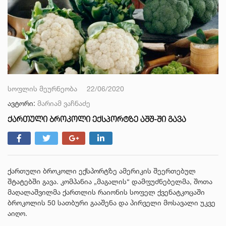
სოფლის მეურნეობა
22/06/2020
ავტორი:
მარიამ ვაჩნაძე
ᲥᲐᲠᲗᲣᲚᲘ ᲑᲠᲝᲙᲝᲚᲘ ᲔᲥᲡᲞᲝᲠᲢᲖᲔ ᲐᲨᲨ-ᲨᲘ ᲒᲐᲕᲐ
ქართული ბროკოლი ექსპორტზე ამერიკის შეერთებულ
შტატებში გავა. კომპანია „მაგალის“ დამფუძნებელმა, შოთა
მაღალაშვილმა ქართლის რაიონის სოფელ ქვენატკოცაში
ბროკოლის 50 სათბური გააშენა და პირველი მოსავალი უკვე
აიღო.