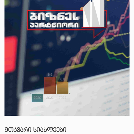
ᲛᲗᲐᲕᲐᲠᲘ ᲡᲘᲐᲮᲚᲔᲔᲑᲘ