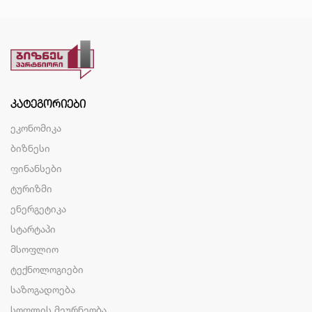
ᲙᲐᲢᲔᲒᲝᲠᲘᲔᲑᲘ
ეკონომიკა
ბიზნესი
ფინანსები
ტურიზმი
ენერგეტიკა
სტარტაპი
მსოფლიო
ტექნოლოგიები
საზოგადოება
სოფლის მეურნეობა