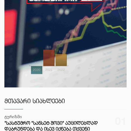
ᲛᲗᲐᲕᲐᲠᲘ ᲡᲘᲐᲮᲚᲔᲔᲑᲘ
ტურიზმი
01
"ᲡᲐᲡᲢᲣᲛᲠᲝ "ᲡᲐᲜᲡᲔᲢ ᲨᲝᲕᲘ" ᲐᲣᲪᲘᲚᲔᲑᲚᲐᲓ
ᲓᲐᲑᲠᲣᲜᲓᲔᲑᲐ ᲓᲐ ᲘᲡᲔᲕ ᲘᲥᲜᲔᲑᲐ ᲗᲥᲕᲔᲜᲘ