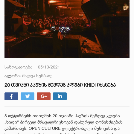
საზოგადოება
05/10/2021
ავტორი:
შალვა სუმბაძე
20 ᲗᲕᲘᲐᲜᲘ ᲞᲐᲣᲖᲘᲡ ᲨᲔᲛᲓᲔᲒ ᲙᲚᲣᲑᲘ KHIDI ᲘᲮᲡᲜᲔᲑᲐ
8 ოქტომბერს თითქმის 20 თვიანი პაუზის შემდეგ კლუბი
„ხიდი“ პირველ მრავალრიცხოვან დახურულ ღონისძიებას
გამართავს. OPEN CULTURE ელექტრონული მუსიკისა და