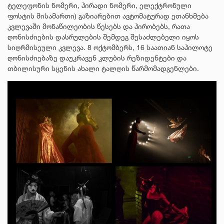
ტელეფონის ნომერი, პირადი ნომერი, ელექტრონული
ფოსტის მისამართი) გაზიარებით ავტომატურად ეთანხმება
კვლევაში მონაწილეობის წესებს და პირობებს, რათა
ღონისძიების დასრულების შემდეგ შესაძლებელი იყოს
სიღრმისეული კვლევა. 8 ოქტომბერს, 16 საათიან საპილოტე
ღონისძიებაზე დაუკრავენ კლუბის რეზიდენტები და
თბილისური სცენის ახალი ტალღის წარმომადგენლები.