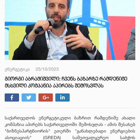
ენერგეტიკა
25/10/2023
ᲒᲘᲝᲠᲒᲘ ᲐᲑᲠᲐᲛᲘᲨᲕᲘᲚᲘ: ᲩᲕᲔᲜᲡ ᲑᲐᲖᲐᲠᲖᲔ ᲠᲐᲛᲓᲔᲜᲘᲛᲔ
ᲛᲡᲮᲕᲘᲚᲘ ᲙᲝᲛᲞᲐᲜᲘᲐ ᲐᲞᲘᲠᲔᲑᲡ ᲨᲔᲛᲝᲡᲕᲚᲐᲡ
საქართველოს ენერგეტიკული ბაზრით რამდენიმე ახალი
კომპანია აპირებს საქართველოში შემოსვლას - ამის შესახებ
"ბიზნესპარტნიორის" ეთერში "განახლებადი ენერგიების
ასოციაციის" (GREDA) სამეთვალყურეო საბჭოს