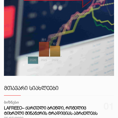
ᲛᲗᲐᲕᲐᲠᲘ ᲡᲘᲐᲮᲚᲔᲔᲑᲘ
ბიზნესი
01
LAFREEO– ᲥᲐᲠᲗᲣᲚᲘ ᲑᲠᲔᲜᲓᲘ, ᲠᲝᲛᲔᲚᲘᲪ
ᲢᲘᲮᲠᲣᲚᲘ ᲛᲘᲜᲐᲜᲥᲠᲘᲡ ᲢᲠᲐᲓᲘᲪᲘᲐᲡ ᲐᲒᲠᲫᲔᲚᲔᲑᲡ