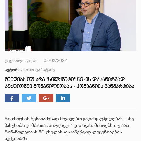
ტექნოლოგიები
08/02/2022
ავტორი:
ნინო ტაბატაძე
ᲛᲘᲘᲦᲔᲑᲡ ᲗᲣ ᲐᲠᲐ "ᲡᲘᲚᲥᲜᲔᲢᲘ" 5G-ᲘᲡ ᲓᲐᲡᲐᲜᲔᲠᲒᲐᲓ
ᲐᲣᲥᲪᲘᲝᲜᲨᲘ ᲛᲝᲜᲐᲬᲘᲚᲔᲝᲑᲐᲡ - ᲙᲝᲛᲞᲐᲜᲘᲘᲡ ᲒᲐᲜᲛᲐᲠᲢᲔᲑᲐ
მოთხოვნის შესაბამისად მივიღებთ გადაწყვეტილებას - ასე
პასუხობს კომპანია „სილქნეტი“ კითხვას, მიიღებს თუ არა
მონაწილეობას 5G ქსელის დასანერგად ლიცენზიების
აუქციონში.