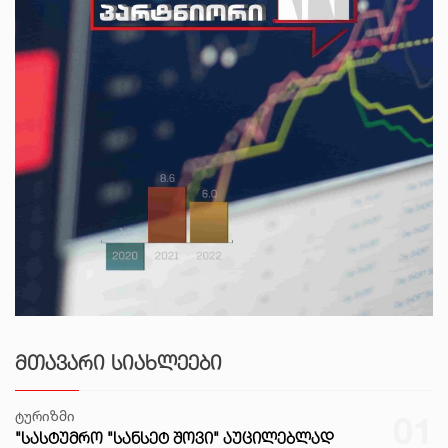
ᲛᲗᲐᲕᲐᲠᲘ ᲡᲘᲐᲮᲚᲔᲔᲑᲘ
ტურიზმი
01
"ᲡᲐᲡᲢᲣᲛᲠᲝ "ᲡᲐᲜᲡᲔᲢ ᲨᲝᲕᲘ" ᲐᲣᲪᲘᲚᲔᲑᲚᲐᲓ