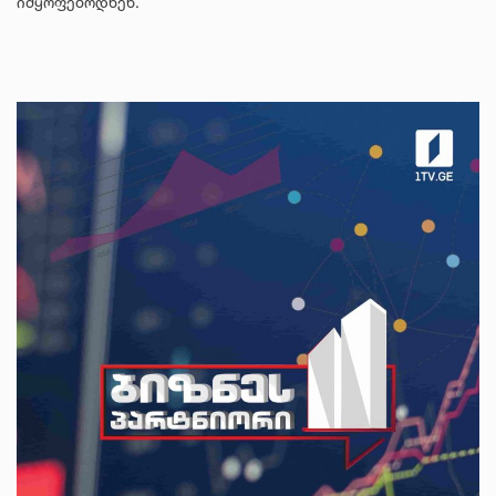
იმყოფებოდნენ.