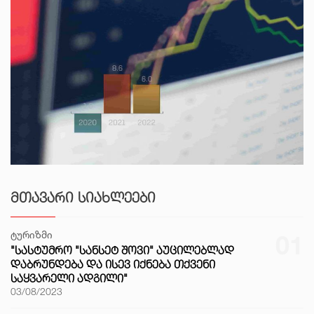
ᲛᲗᲐᲕᲐᲠᲘ ᲡᲘᲐᲮᲚᲔᲔᲑᲘ
ტურიზმი
01
"ᲡᲐᲡᲢᲣᲛᲠᲝ "ᲡᲐᲜᲡᲔᲢ ᲨᲝᲕᲘ" ᲐᲣᲪᲘᲚᲔᲑᲚᲐᲓ
ᲓᲐᲑᲠᲣᲜᲓᲔᲑᲐ ᲓᲐ ᲘᲡᲔᲕ ᲘᲥᲜᲔᲑᲐ ᲗᲥᲕᲔᲜᲘ
ᲡᲐᲧᲕᲐᲠᲔᲚᲘ ᲐᲓᲒᲘᲚᲘ"
03/08/2023