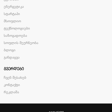
ენერგეტიკა
სტარტაპი
მსოფლიო
ტექნოლოგიები
საზოგადოება
სოფლის მეურნეობა
ბლოგი
ჯანდაცვა
ᲒᲕᲔᲠᲓᲔᲑᲘ
ჩვენ შესახებ
კონტაქტი
რეკლამა