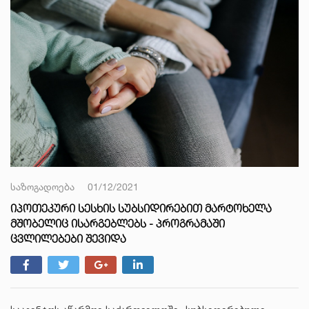
საზოგადოება
01/12/2021
ᲘᲞᲝᲗᲔᲙᲣᲠᲘ ᲡᲔᲡᲮᲘᲡ ᲡᲣᲑᲡᲘᲓᲘᲠᲔᲑᲘᲗ ᲛᲐᲠᲢᲝᲮᲔᲚᲐ
ᲛᲨᲝᲑᲔᲚᲘᲪ ᲘᲡᲐᲠᲒᲔᲑᲚᲔᲑᲡ - ᲞᲠᲝᲒᲠᲐᲛᲐᲨᲘ
ᲪᲕᲚᲘᲚᲔᲑᲔᲑᲘ ᲨᲔᲕᲘᲓᲐ