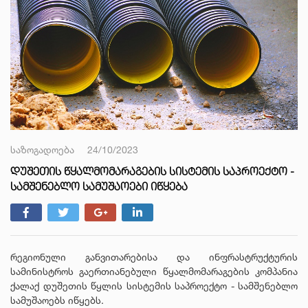
საზოგადოება
24/10/2023
ᲓᲣᲨᲔᲗᲘᲡ ᲬᲧᲐᲚᲛᲝᲛᲐᲠᲐᲒᲔᲑᲘᲡ ᲡᲘᲡᲢᲔᲛᲘᲡ ᲡᲐᲞᲠᲝᲔᲥᲢᲝ -
ᲡᲐᲛᲨᲔᲜᲔᲑᲚᲝ ᲡᲐᲛᲣᲨᲐᲝᲔᲑᲘ ᲘᲬᲧᲔᲑᲐ
რეგიონული განვითარებისა და ინფრასტრუქტურის
სამინისტროს გაერთიანებული წყალმომარაგების კომპანია
ქალაქ დუშეთის წყლის სისტემის საპროექტო - სამშენებლო
სამუშაოებს იწყებს.