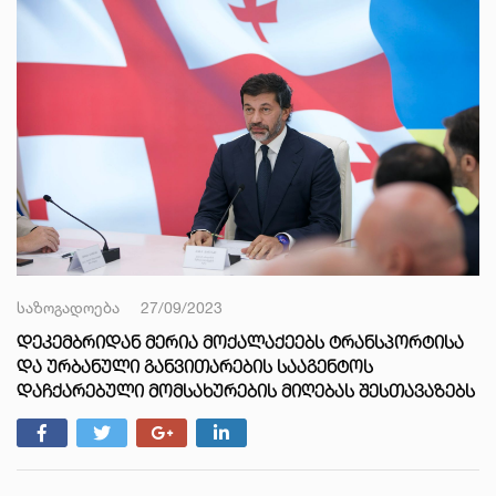
საზოგადოება
27/09/2023
ᲓᲔᲙᲔᲛᲑᲠᲘᲓᲐᲜ ᲛᲔᲠᲘᲐ ᲛᲝᲥᲐᲚᲐᲥᲔᲔᲑᲡ ᲢᲠᲐᲜᲡᲞᲝᲠᲢᲘᲡᲐ
ᲓᲐ ᲣᲠᲑᲐᲜᲣᲚᲘ ᲒᲐᲜᲕᲘᲗᲐᲠᲔᲑᲘᲡ ᲡᲐᲐᲒᲔᲜᲢᲝᲡ
ᲓᲐᲩᲥᲐᲠᲔᲑᲣᲚᲘ ᲛᲝᲛᲡᲐᲮᲣᲠᲔᲑᲘᲡ ᲛᲘᲦᲔᲑᲐᲡ ᲨᲔᲡᲗᲐᲕᲐᲖᲔᲑᲡ