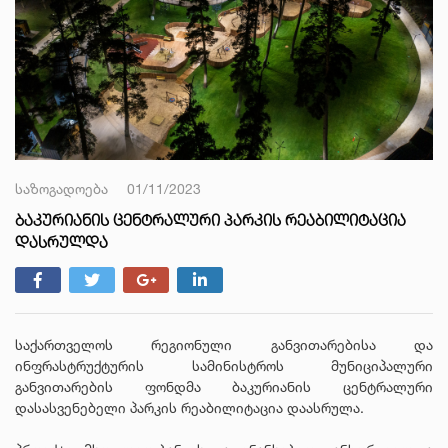
საზოგადოება
01/11/2023
ᲑᲐᲙᲣᲠᲘᲐᲜᲘᲡ ᲪᲔᲜᲢᲠᲐᲚᲣᲠᲘ ᲞᲐᲠᲙᲘᲡ ᲠᲔᲐᲑᲘᲚᲘᲢᲐᲪᲘᲐ
ᲓᲐᲡᲠᲣᲚᲓᲐ
საქართველოს რეგიონული განვითარებისა და
ინფრასტრუქტურის სამინისტროს მუნიციპალური
განვითარების ფონდმა ბაკურიანის ცენტრალური
დასასვენებელი პარკის რეაბილიტაცია დაასრულა.