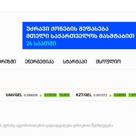
ᲣᲠᲘᲖᲛᲘ
ᲔᲜᲔᲠᲒᲔᲢᲘᲙᲐ
ᲡᲢᲐᲠᲢᲐᲞᲘ
ᲛᲡᲝᲤᲚᲘᲝ
L
KZT/GEL
UZS/G
0.099009
0.018100
18.28%
0.007072
0.000094
1.33%
იას ქუჩაზე ავტომობილების გადაადგილება დროებით შეიზღუდება