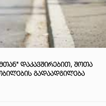
ᲛᲗᲐᲜ" ᲓᲐᲙᲐᲕᲨᲘᲠᲔᲑᲘᲗ, ᲨᲝᲗᲐ
ᲛᲝᲑᲘᲚᲔᲑᲘᲡ ᲒᲐᲓᲐᲐᲓᲒᲘᲚᲔᲑᲐ