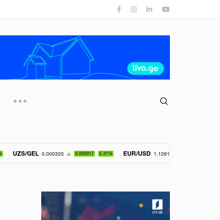
EL
EUR/USD
GBP/
0.000320
0.000017
5.31%
1.126150
-0.049800
4.42%