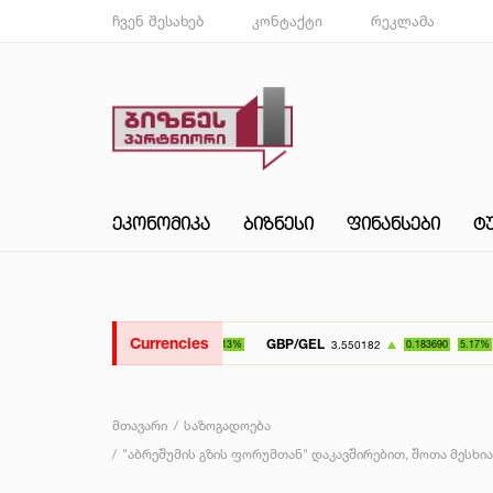
ჩვენ შესახებ
კონტაქტი
რეკლამა
ᲔᲙᲝᲜᲝᲛᲘᲙᲐ
ᲑᲘᲖᲜᲔᲡᲘ
ᲤᲘᲜᲐᲜᲡᲔᲑᲘ
Ტ
Currencies
GBP/GEL
UAH/GE
3.550182
0.183690
5.17%
მთავარი
საზოგადოება
"აბრეშუმის გზის ფორუმთან" დაკავშირებით, შოთა მესხ