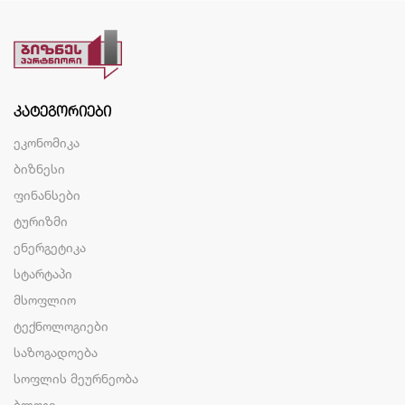
ᲙᲐᲢᲔᲒᲝᲠᲘᲔᲑᲘ
ეკონომიკა
ბიზნესი
ფინანსები
ტურიზმი
ენერგეტიკა
სტარტაპი
მსოფლიო
ტექნოლოგიები
საზოგადოება
სოფლის მეურნეობა
ბლოგი