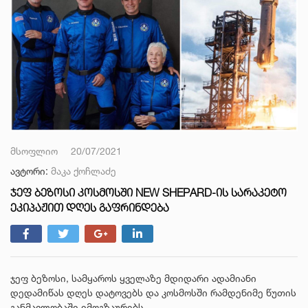
მსოფლიო
20/07/2021
ავტორი:
მაკა ქოჩლაძე
ᲯᲔᲤ ᲑᲔᲖᲝᲡᲘ ᲙᲝᲡᲛᲝᲡᲨᲘ NEW SHEPARD-ᲘᲡ ᲡᲐᲠᲐᲙᲔᲢᲝ
ᲔᲙᲘᲞᲐᲟᲘᲗ ᲓᲦᲔᲡ ᲒᲐᲤᲠᲘᲜᲓᲔᲑᲐ
ჯეფ ბეზოსი, სამყაროს ყველაზე მდიდარი ადამიანი
დედამიწას დღეს დატოვებს და კოსმოსში რამდენიმე წუთის
განმავლობაში იმოგზაურებს.