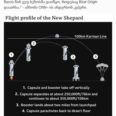
წლის წინ ჯეფ ბეზოსმა დაიწყო, როდესაც Blue Origin
დააარსა,“ - ამბობს CNN– ის ანდერსონ კუპერი.