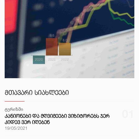
ᲛᲗᲐᲕᲐᲠᲘ ᲡᲘᲐᲮᲚᲔᲔᲑᲘ
ტურიზმი
01
ᲙᲐᲜᲘᲝᲜᲔᲑᲘ ᲓᲐ ᲛᲦᲕᲘᲛᲔᲔᲑᲘ ᲕᲘᲖᲘᲢᲝᲠᲔᲑᲡ ᲯᲔᲠ
ᲙᲘᲓᲔᲕ ᲕᲔᲠ ᲘᲦᲔᲑᲔᲜ
19/05/2021