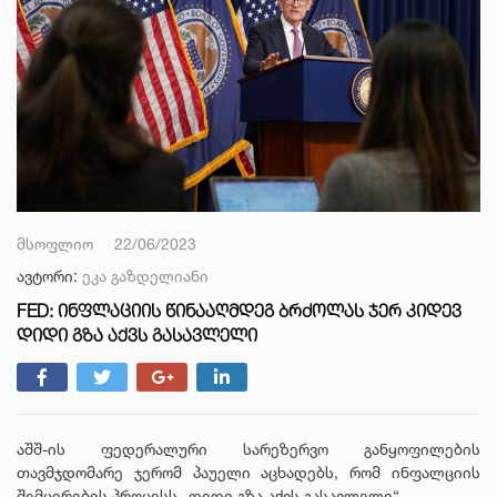
მსოფლიო
22/06/2023
ავტორი:
ეკა გაზდელიანი
FED: ᲘᲜᲤᲚᲐᲪᲘᲘᲡ ᲬᲘᲜᲐᲐᲦᲛᲓᲔᲒ ᲑᲠᲫᲝᲚᲐᲡ ᲯᲔᲠ ᲙᲘᲓᲔᲕ
ᲓᲘᲓᲘ ᲒᲖᲐ ᲐᲥᲕᲡ ᲒᲐᲡᲐᲕᲚᲔᲚᲘ
აშშ-ის ფედერალური სარეზერვო განყოფილების
თავმჯდომარე ჯერომ პაუელი აცხადებს, რომ ინფალციის
შემცირების პროცესს „დიდი გზა აქვს გასავლელი“.