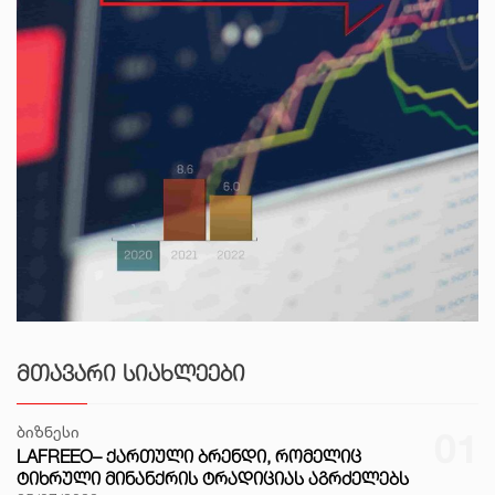
ᲛᲗᲐᲕᲐᲠᲘ ᲡᲘᲐᲮᲚᲔᲔᲑᲘ
ბიზნესი
01
LAFREEO– ᲥᲐᲠᲗᲣᲚᲘ ᲑᲠᲔᲜᲓᲘ, ᲠᲝᲛᲔᲚᲘᲪ
ᲢᲘᲮᲠᲣᲚᲘ ᲛᲘᲜᲐᲜᲥᲠᲘᲡ ᲢᲠᲐᲓᲘᲪᲘᲐᲡ ᲐᲒᲠᲫᲔᲚᲔᲑᲡ