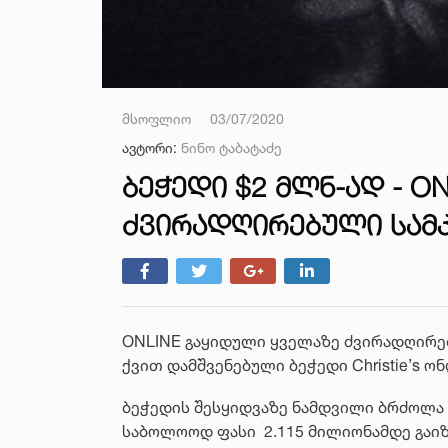
მსოფლიო
03/07/2020
ავტორი:
ნინო ტაბატაძე
ᲑᲔᲭᲔᲓᲘ $2 ᲛᲚᲜ-ᲐᲓ - O
ᲫᲕᲘᲠᲐᲓᲦᲘᲠᲔᲑᲣᲚᲘ ᲡᲐᲛ
ONLINE გაყიდული ყველაზე ძვირადღირებ
ქვით დამშვენებული ბეჭედი Christie’s ო
ბეჭედის შესყიდვაზე ნამდვილი ბრძოლა 
საბოლოოდ ფასი 2.115 მილიონამდე გაი