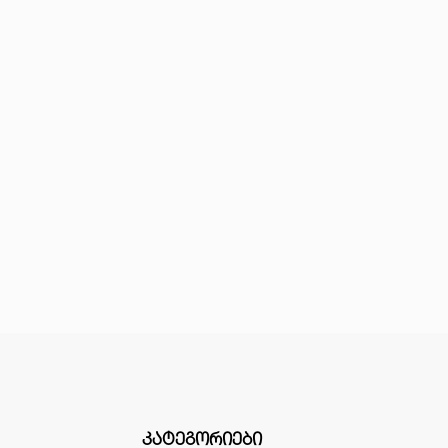
ᲙᲐᲢᲔᲒᲝᲠᲘᲔᲑᲘ