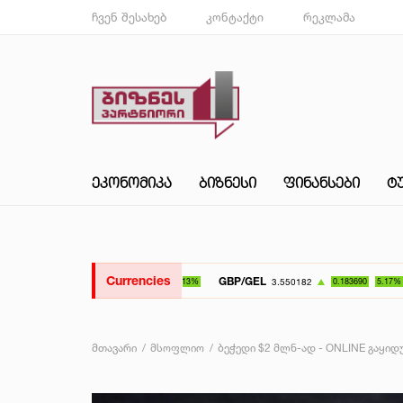
ჩვენ შესახებ
კონტაქტი
რეკლამა
ᲔᲙᲝᲜᲝᲛᲘᲙᲐ
ᲑᲘᲖᲜᲔᲡᲘ
ᲤᲘᲜᲐᲜᲡᲔᲑᲘ
Ტ
Currencies
GBP/GEL
UAH/GEL
3.550182
0.183690
5.17%
მთავარი
მსოფლიო
ბეჭედი $2 მლნ-ად - ONLINE გაყი