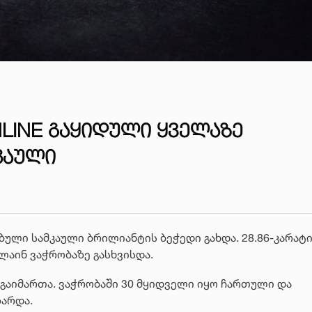
NLINE ᲒᲐᲧᲘᲓᲣᲚᲘ ᲧᲕᲔᲚᲐᲖᲔ
ᲙᲐᲣᲚᲘ
ული სამკაული ბრილიანტის ბეჭედი გახდა. 28.86-კარატი
ნლაინ ვაჭრობაზე გასხვისდა.
გაიმართა. ვაჭრობაში 30 მყიდველი იყო ჩართული და
ზარდა.