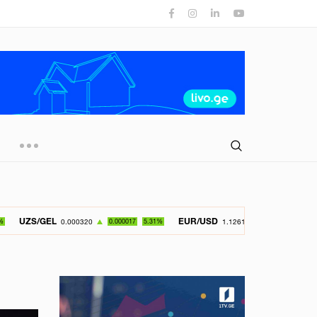
L
EUR/USD
GBP/
0.000320
0.000017
5.31%
1.126150
-0.049800
4.42%