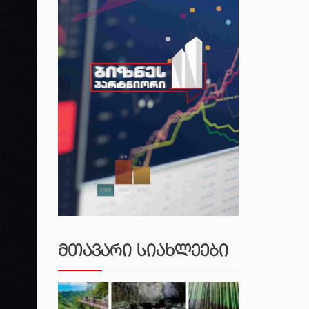
ᲛᲗᲐᲕᲐᲠᲘ ᲡᲘᲐᲮᲚᲔᲔᲑᲘ