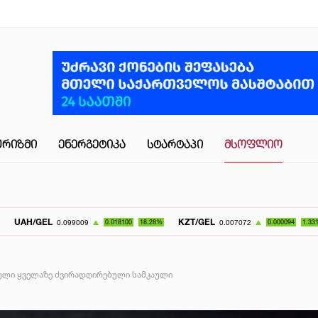
ᲣᲠᲘᲖᲛᲘ
ᲔᲜᲔᲠᲒᲔᲢᲘᲙᲐ
ᲡᲢᲐᲠᲢᲐᲞᲘ
ᲛᲡᲝᲤᲚᲘᲝ
KZT/GEL
UZS/GE
0.099009
0.018100
18.28%
0.007072
0.000094
1.33%
დული ყველაზე ძვირადღირებული სამკაული