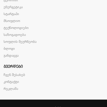
ენერგეტიკა
სტარტაპი
მსოფლიო
ტექნოლოგიები
საზოგადოება
სოფლის მეურნეობა
ბლოგი
ჯანდაცვა
ᲒᲕᲔᲠᲓᲔᲑᲘ
ჩვენ შესახებ
კონტაქტი
რეკლამა