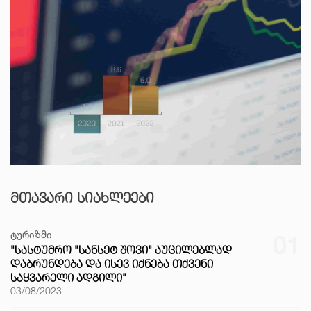
ᲛᲗᲐᲕᲐᲠᲘ ᲡᲘᲐᲮᲚᲔᲔᲑᲘ
ტურიზმი
01
"ᲡᲐᲡᲢᲣᲛᲠᲝ "ᲡᲐᲜᲡᲔᲢ ᲨᲝᲕᲘ" ᲐᲣᲪᲘᲚᲔᲑᲚᲐᲓ
ᲓᲐᲑᲠᲣᲜᲓᲔᲑᲐ ᲓᲐ ᲘᲡᲔᲕ ᲘᲥᲜᲔᲑᲐ ᲗᲥᲕᲔᲜᲘ
ᲡᲐᲧᲕᲐᲠᲔᲚᲘ ᲐᲓᲒᲘᲚᲘ"
03/08/2023