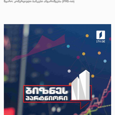
წყარო: კომერციული ბანკები ანგარიშგება (IFRS-ით)