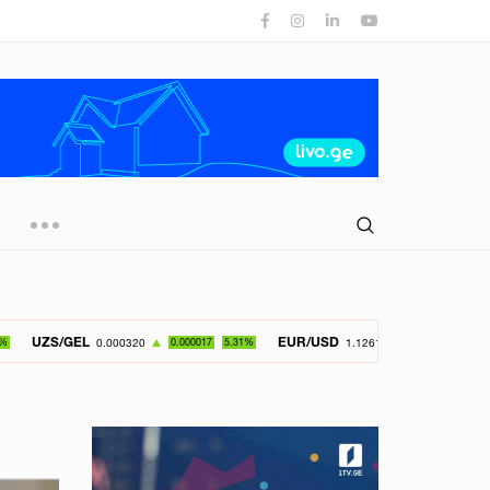
EUR/USD
GBP/U
0.000320
0.000017
5.31%
1.126150
-0.049800
4.42%