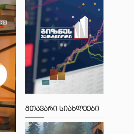
ᲛᲗᲐᲕᲐᲠᲘ ᲡᲘᲐᲮᲚᲔᲔᲑᲘ