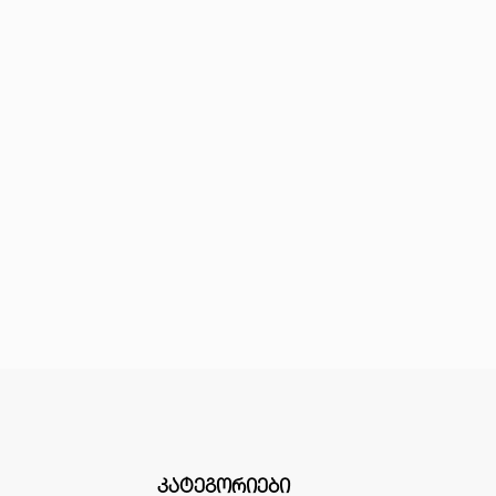
ᲙᲐᲢᲔᲒᲝᲠᲘᲔᲑᲘ