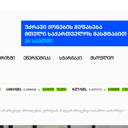
ᲣᲠᲘᲖᲛᲘ
ᲔᲜᲔᲠᲒᲔᲢᲘᲙᲐ
ᲡᲢᲐᲠᲢᲐᲞᲘ
ᲛᲡᲝᲤᲚᲘᲝ
KZT/GEL
UZS/GEL
0.099009
0.018100
18.28%
0.007072
0.000094
1.33%
ი არარსებულ პრობლემას ებრძვიან, რადგან პროცენტი საბაზრო აღმოჩნდა"