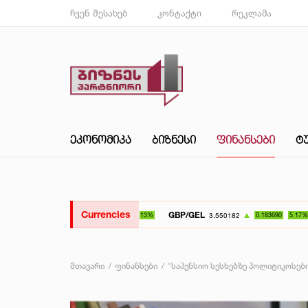
ჩვენ შესახებ
კონტაქტი
რეკლამა
ᲔᲙᲝᲜᲝᲛᲘᲙᲐ
ᲑᲘᲖᲜᲔᲡᲘ
ᲤᲘᲜᲐᲜᲡᲔᲑᲘ
Ტ
Currencies
GBP/GEL
UAH/GEL
3.550182
0.183690
5.17%
მთავარი
ფინანსები
"საპენსიო სესხებზე პოლიტიკოსებ