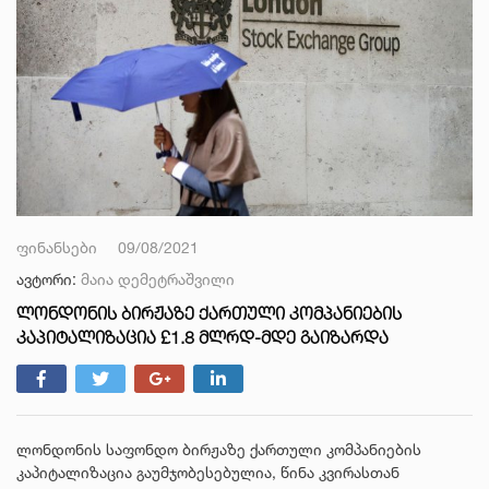
ფინანსები
09/08/2021
ავტორი:
მაია დემეტრაშვილი
ᲚᲝᲜᲓᲝᲜᲘᲡ ᲑᲘᲠᲟᲐᲖᲔ ᲥᲐᲠᲗᲣᲚᲘ ᲙᲝᲛᲞᲐᲜᲘᲔᲑᲘᲡ
ᲙᲐᲞᲘᲢᲐᲚᲘᲖᲐᲪᲘᲐ £1.8 ᲛᲚᲠᲓ-ᲛᲓᲔ ᲒᲐᲘᲖᲐᲠᲓᲐ
ლონდონის საფონდო ბირჟაზე ქართული კომპანიების
კაპიტალიზაცია გაუმჯობესებულია, წინა კვირასთან