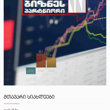
ᲛᲗᲐᲕᲐᲠᲘ ᲡᲘᲐᲮᲚᲔᲔᲑᲘ
ტურიზმი