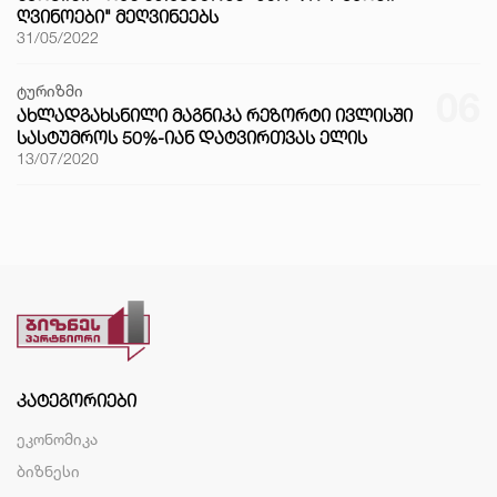
ᲦᲕᲘᲜᲝᲔᲑᲘ" ᲛᲔᲦᲕᲘᲜᲔᲔᲑᲡ
31/05/2022
ტურიზმი
06
ᲐᲮᲚᲐᲓᲒᲐᲮᲡᲜᲘᲚᲘ ᲛᲐᲒᲜᲘᲙᲐ ᲠᲔᲖᲝᲠᲢᲘ ᲘᲕᲚᲘᲡᲨᲘ
ᲡᲐᲡᲢᲣᲛᲠᲝᲡ 50%-ᲘᲐᲜ ᲓᲐᲢᲕᲘᲠᲗᲕᲐᲡ ᲔᲚᲘᲡ
13/07/2020
ᲙᲐᲢᲔᲒᲝᲠᲘᲔᲑᲘ
ეკონომიკა
ბიზნესი