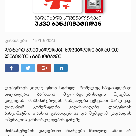
ფინანსები
18/10/2023
ᲓᲐᲤᲐᲠᲔ ᲙᲝᲛᲣᲜᲐᲚᲣᲠᲔᲑᲘ ᲡᲝᲪᲘᲐᲚᲣᲠᲘ ᲑᲐᲠᲐᲗᲘᲗ
ᲚᲘᲑᲔᲠᲗᲘᲡ ᲑᲐᲜᲙᲝᲛᲐᲢᲨᲘ
ლიბერთის კიდევ ერთი სიახლე, რომელიც სპეციალურად
სოციალური ბარათის მფლობელებისთვის შეიქმნა.
დღეიდან, მომხმარებლებს საშუალება ექნებათ
მარტივად
დაფარონ კომუნალური გადასახადები ლიბერთის
ბანკომატში, თანხის განაღდებისა და შემდგომ გადახდის
ოპერაციის განხორციელების გარეშე!
მომსახურების დადებითი მხარეები მხოლოდ ამით არ