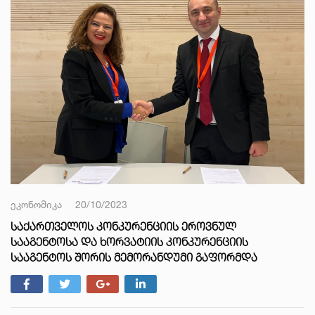
ეკონომიკა
20/10/2023
ᲡᲐᲥᲐᲠᲗᲕᲔᲚᲝᲡ ᲙᲝᲜᲙᲣᲠᲔᲜᲪᲘᲘᲡ ᲔᲠᲝᲕᲜᲣᲚ
ᲡᲐᲐᲒᲔᲜᲢᲝᲡᲐ ᲓᲐ ᲮᲝᲠᲕᲐᲢᲘᲘᲡ ᲙᲝᲜᲙᲣᲠᲔᲜᲪᲘᲘᲡ
ᲡᲐᲐᲒᲔᲜᲢᲝᲡ ᲨᲝᲠᲘᲡ ᲛᲔᲛᲝᲠᲐᲜᲓᲣᲛᲘ ᲒᲐᲤᲝᲠᲛᲓᲐ