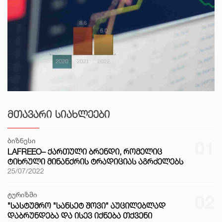
ᲛᲗᲐᲕᲐᲠᲘ ᲡᲘᲐᲮᲚᲔᲔᲑᲘ
ბიზნესი
01
LAFREEO– ᲥᲐᲠᲗᲣᲚᲘ ᲑᲠᲔᲜᲓᲘ, ᲠᲝᲛᲔᲚᲘᲪ
ᲢᲘᲮᲠᲣᲚᲘ ᲛᲘᲜᲐᲜᲥᲠᲘᲡ ᲢᲠᲐᲓᲘᲪᲘᲐᲡ ᲐᲒᲠᲫᲔᲚᲔᲑᲡ
25/07/2022
ტურიზმი
02
"ᲡᲐᲡᲢᲣᲛᲠᲝ "ᲡᲐᲜᲡᲔᲢ ᲨᲝᲕᲘ" ᲐᲣᲪᲘᲚᲔᲑᲚᲐᲓ
ᲓᲐᲑᲠᲣᲜᲓᲔᲑᲐ ᲓᲐ ᲘᲡᲔᲕ ᲘᲥᲜᲔᲑᲐ ᲗᲥᲕᲔᲜᲘ