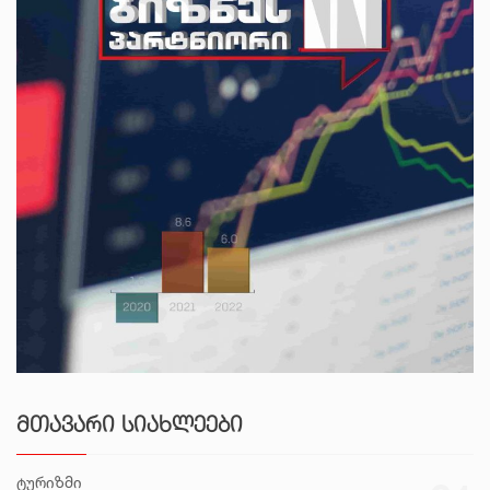
ᲛᲗᲐᲕᲐᲠᲘ ᲡᲘᲐᲮᲚᲔᲔᲑᲘ
ტურიზმი