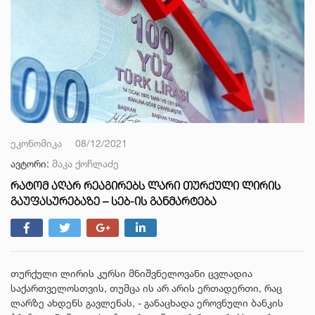
ეკონომიკა
08/12/2021
ავტორი:
მაკა ქოჩლაძე
ᲠᲐᲢᲝᲛ ᲐᲦᲐᲠ ᲠᲔᲐᲒᲘᲠᲔᲑᲡ ᲚᲐᲠᲘ ᲗᲣᲠᲥᲣᲚᲘ ᲚᲘᲠᲘᲡ
ᲒᲐᲣᲤᲐᲡᲣᲠᲔᲑᲐᲖᲔ – ᲡᲔᲑ-ᲘᲡ ᲒᲐᲜᲛᲐᲠᲢᲔᲑᲐ
თურქული ლირის კურსი მნიშვნელოვანი ცვლადია
საქართველოსთვის, თუმცა ის არ არის ერთადერთი, რაც
ლარზე ახდენს გავლენას, - განაცხადა ეროვნული ბანკის