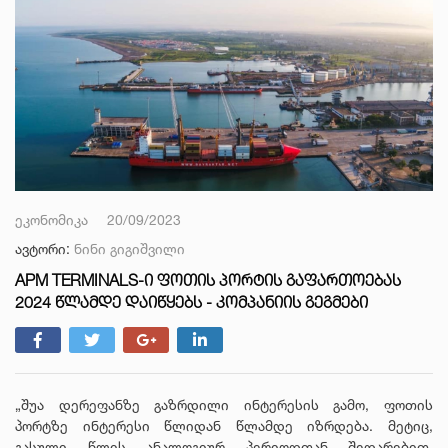
ეკონომიკა
20/09/2023
ავტორი:
ნინი გიგიშვილი
APM TERMINALS-Ი ᲤᲝᲗᲘᲡ ᲞᲝᲠᲢᲘᲡ ᲒᲐᲤᲐᲠᲗᲝᲔᲑᲐᲡ
2024 ᲬᲚᲐᲛᲓᲔ ᲓᲐᲘᲬᲧᲔᲑᲡ - ᲙᲝᲛᲞᲐᲜᲘᲘᲡ ᲒᲔᲒᲛᲔᲑᲘ
„შუა დერეფანზე გაზრდილი ინტერესის გამო, ფოთის
პორტზე ინტერესი წლიდან წლამდე იზრდება. მეტიც,
გასული წლის ანალოგიურ პერიოდთან შედარებით,