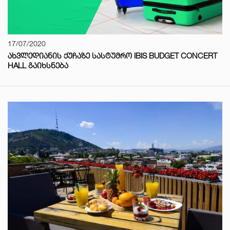
17/07/2020
ᲐᲮᲕᲚᲔᲓᲘᲐᲜᲘᲡ ᲥᲣᲩᲐᲖᲔ ᲡᲐᲡᲢᲣᲛᲠᲝ IBIS BUDGET CONCERT
HALL ᲒᲐᲘᲮᲡᲜᲔᲑᲐ