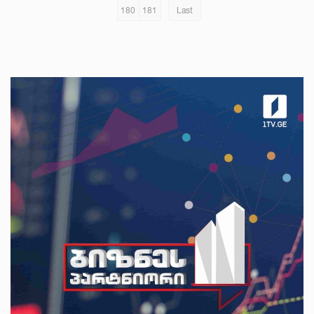
180
181
Last