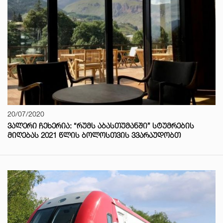
20/07/2020
ᲕᲐᲚᲔᲠᲘ ᲩᲔᲮᲔᲠᲘᲐ: “ᲠᲣᲛᲡ ᲐᲑᲐᲡᲗᲣᲛᲐᲜᲨᲘ” ᲡᲢᲣᲛᲠᲔᲑᲘᲡ
ᲛᲘᲦᲔᲑᲐᲡ 2021 ᲬᲚᲘᲡ ᲑᲝᲚᲝᲡᲗᲕᲘᲡ ᲕᲕᲐᲠᲐᲣᲓᲝᲑᲗ