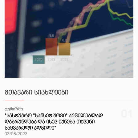
ᲛᲗᲐᲕᲐᲠᲘ ᲡᲘᲐᲮᲚᲔᲔᲑᲘ
ტურიზმი
01
"ᲡᲐᲡᲢᲣᲛᲠᲝ "ᲡᲐᲜᲡᲔᲢ ᲨᲝᲕᲘ" ᲐᲣᲪᲘᲚᲔᲑᲚᲐᲓ
ᲓᲐᲑᲠᲣᲜᲓᲔᲑᲐ ᲓᲐ ᲘᲡᲔᲕ ᲘᲥᲜᲔᲑᲐ ᲗᲥᲕᲔᲜᲘ
ᲡᲐᲧᲕᲐᲠᲔᲚᲘ ᲐᲓᲒᲘᲚᲘ"
03/08/2023