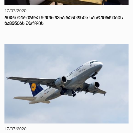
17/07/2020
ᲨᲘᲓᲐ ᲢᲣᲠᲘᲖᲛᲖᲔ ᲛᲝᲗᲮᲝᲕᲜᲐ ᲠᲔᲒᲘᲝᲜᲘᲡ ᲡᲐᲡᲢᲣᲛᲠᲝᲔᲑᲘᲡ
ᲯᲐᲕᲨᲜᲔᲑᲡ ᲣᲖᲠᲓᲘᲡ
17/07/2020