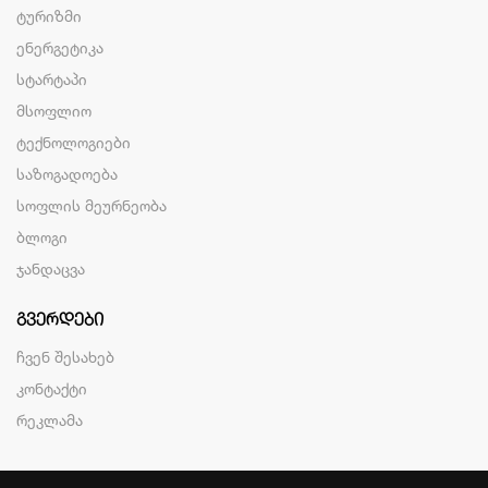
ტურიზმი
ენერგეტიკა
სტარტაპი
მსოფლიო
ტექნოლოგიები
საზოგადოება
სოფლის მეურნეობა
ბლოგი
ჯანდაცვა
ᲒᲕᲔᲠᲓᲔᲑᲘ
ჩვენ შესახებ
კონტაქტი
რეკლამა