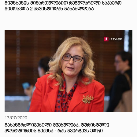
ᲛᲘᲣᲜᲮᲔᲜᲘᲡ ᲛᲘᲛᲐᲠᲗᲣᲚᲔᲑᲘᲗ ᲠᲔᲒᲣᲚᲐᲠᲣᲚᲘ ᲡᲐᲰᲐᲔᲠᲝ
ᲛᲘᲛᲝᲡᲕᲚᲐ 2 ᲐᲒᲕᲘᲡᲢᲝᲓᲐᲜ ᲒᲐᲜᲐᲮᲚᲓᲔᲑᲐ
17/07/2020
ᲒᲐᲮᲐᲜᲒᲠᲫᲚᲘᲕᲔᲑᲣᲚᲘ ᲨᲕᲔᲑᲣᲚᲔᲑᲐ, ᲢᲣᲠᲘᲡᲢᲣᲚᲘ
ᲞᲚᲐᲢᲤᲝᲠᲛᲘᲡ ᲨᲔᲥᲛᲜᲐ - ᲠᲐᲡ ᲒᲕᲘᲠᲩᲔᲕᲡ ᲔᲚᲩᲘ