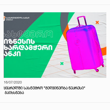
16/07/2020
ᲧᲕᲐᲠᲔᲚᲨᲘ ᲡᲐᲡᲢᲣᲛᲠᲝ "ᲛᲔᲦᲕᲘᲜᲔᲝᲑᲐ ᲜᲔᲙᲠᲔᲡᲘ“
ᲒᲐᲘᲮᲡᲜᲔᲑᲐ