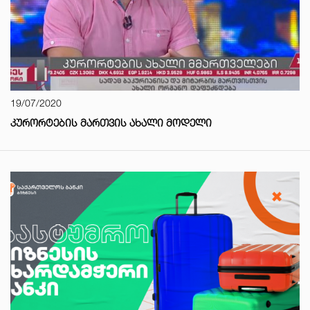
19/07/2020
ᲙᲣᲠᲝᲠᲢᲔᲑᲘᲡ ᲛᲐᲠᲗᲕᲘᲡ ᲐᲮᲐᲚᲘ ᲛᲝᲓᲔᲚᲘ