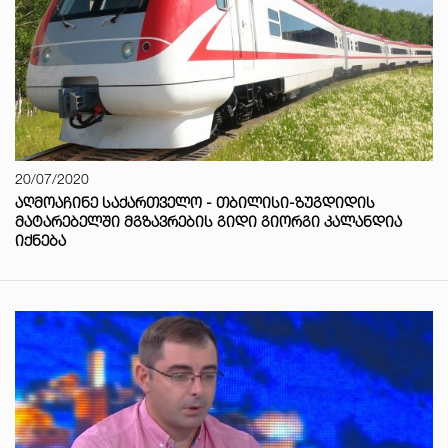
20/07/2020
ᲐᲦᲛᲝᲐᲩᲘᲜᲔ ᲡᲐᲥᲐᲠᲗᲕᲔᲚᲝ - ᲗᲑᲘᲚᲘᲡᲘ-ᲖᲣᲒᲓᲘᲓᲘᲡ
ᲛᲐᲢᲐᲠᲔᲑᲔᲚᲨᲘ ᲛᲒᲖᲐᲕᲠᲔᲑᲘᲡ ᲒᲘᲓᲘ ᲒᲘᲝᲠᲒᲘ ᲙᲐᲚᲐᲜᲓᲘᲐ
ᲘᲥᲜᲔᲑᲐ