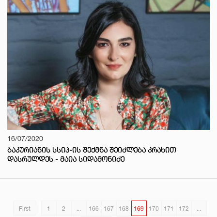
16/07/2020
ᲑᲐᲙᲣᲠᲘᲐᲜᲘᲡ ᲡᲡᲘᲞ-ᲘᲡ ᲨᲔᲥᲛᲜᲐ ᲨᲔᲘᲫᲚᲔᲑᲐ ᲙᲠᲐᲮᲘᲗ
ᲓᲐᲡᲠᲣᲚᲓᲔᲡ - ᲛᲐᲘᲐ ᲡᲘᲓᲐᲛᲝᲜᲘᲫᲔ
First
1
2
...
166
167
168
169
170
171
172
...