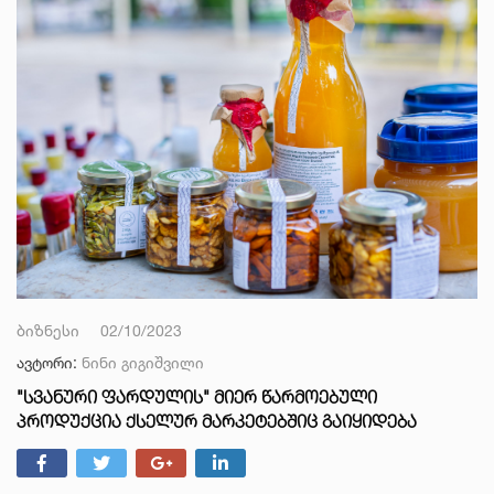
ბიზნესი
02/10/2023
ავტორი:
ნინი გიგიშვილი
"ᲡᲕᲐᲜᲣᲠᲘ ᲤᲐᲠᲓᲣᲚᲘᲡ" ᲛᲘᲔᲠ ᲬᲐᲠᲛᲝᲔᲑᲣᲚᲘ
ᲞᲠᲝᲓᲣᲥᲪᲘᲐ ᲥᲡᲔᲚᲣᲠ ᲛᲐᲠᲙᲔᲢᲔᲑᲨᲘᲪ ᲒᲐᲘᲧᲘᲓᲔᲑᲐ