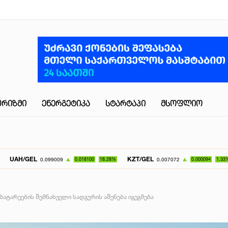
ᲣᲠᲘᲖᲛᲘ
ᲔᲜᲔᲠᲒᲔᲢᲘᲙᲐ
ᲡᲢᲐᲠᲢᲐᲞᲘ
ᲛᲡᲝᲤᲚᲘᲝ
KZT/GEL
UZS/GE
0.099009
0.018100
18.28%
0.007072
0.000094
1.33%
ტარეების შემნახველი სადგურის აშენება იგეგმება