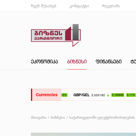
ჩვენ შესახებ
კონტაქტი
რეკლამა
ᲔᲙᲝᲜᲝᲛᲘᲙᲐ
ᲑᲘᲖᲜᲔᲡᲘ
ᲤᲘᲜᲐᲜᲡᲔᲑᲘ
Ტ
Currencies
GBP/GEL
UAH/GEL
3.550182
0.183690
5.17%
მთავარი
ბიზნესი
საქართველოში ელექტრომობილების ბა