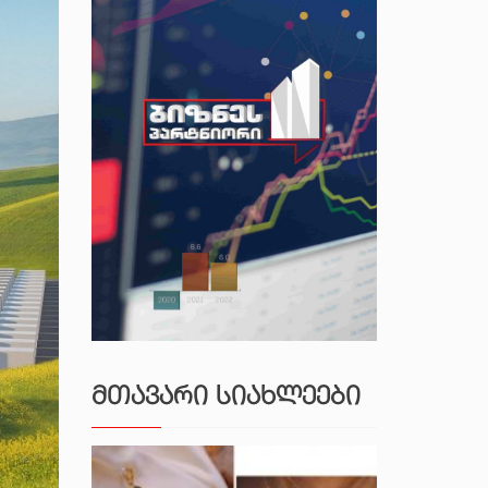
ᲛᲗᲐᲕᲐᲠᲘ ᲡᲘᲐᲮᲚᲔᲔᲑᲘ