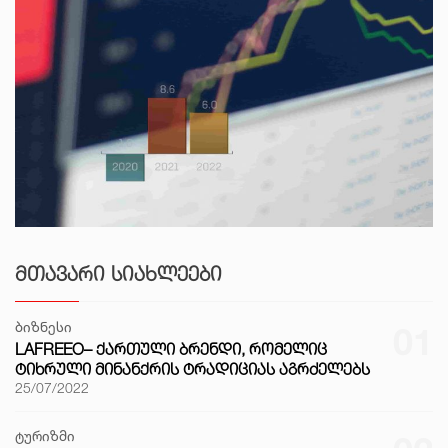
ᲛᲗᲐᲕᲐᲠᲘ ᲡᲘᲐᲮᲚᲔᲔᲑᲘ
ბიზნესი
01
LAFREEO– ᲥᲐᲠᲗᲣᲚᲘ ᲑᲠᲔᲜᲓᲘ, ᲠᲝᲛᲔᲚᲘᲪ
ᲢᲘᲮᲠᲣᲚᲘ ᲛᲘᲜᲐᲜᲥᲠᲘᲡ ᲢᲠᲐᲓᲘᲪᲘᲐᲡ ᲐᲒᲠᲫᲔᲚᲔᲑᲡ
25/07/2022
ტურიზმი