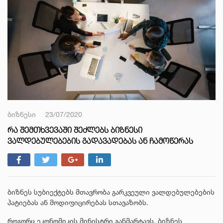
ბიზნესი
23/07/2020
ᲠᲐ ᲨᲔᲛᲗᲮᲕᲔᲕᲐᲨᲘ ᲨᲔᲫᲚᲔᲑᲡ ᲑᲘᲖᲜᲔᲡᲘ
ᲕᲐᲚᲓᲔᲑᲣᲚᲔᲑᲔᲑᲘᲡ ᲒᲐᲓᲐᲕᲐᲓᲔᲑᲐᲡ ᲐᲜ ᲩᲐᲛᲝᲬᲔᲠᲐᲡ
ბიზნეს სუბიექტებს მთავრობა გარკვეული ვალდებულებების
პატიებას ან მოდიფიცირებას სთავაზობს.
როგორც ეკონომიკის მინისტრი განმარტავს, ბიზნეს