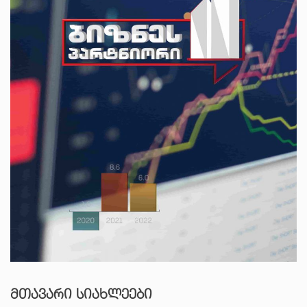
ᲛᲗᲐᲕᲐᲠᲘ ᲡᲘᲐᲮᲚᲔᲔᲑᲘ