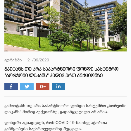
ტურიზმი
21/09/2020
ᲒᲐᲘᲢᲐᲜᲡ ᲗᲣ ᲐᲠᲐ ᲡᲐᲞᲐᲠᲢᲜᲘᲝᲠᲘ ᲤᲝᲜᲓᲘ ᲡᲐᲡᲢᲣᲛᲠᲝ
"ᲑᲝᲠᲯᲝᲛᲘ ᲚᲘᲙᲐᲜᲡ“ ᲙᲘᲓᲔᲕ ᲔᲠᲗ ᲐᲣᲥᲪᲘᲝᲜᲖᲔ
გამოიტანს თუ არა საპარტნიორო ფონდი სასტუმრო „ბორჯომი
ლიკანს“ მორიგ აუქციონზე, გადაწყვეტილი არ არის.
ფონდში აცხადებენ, რომ COVID-19-მა ინვესტორთა
განწყობები საქართველოშიც შეცვალა.