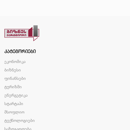
ᲙᲐᲢᲔᲒᲝᲠᲘᲔᲑᲘ
ეკონომიკა
ბიზნესი
ფინანსები
ტურიზმი
ენერგეტიკა
სტარტაპი
მსოფლიო
ტექნოლოგიები
საზოგადოება