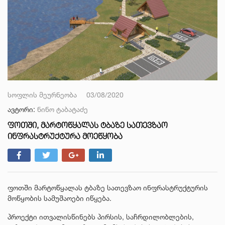
სოფლის მეურნეობა
03/08/2020
ავტორი:
ნინო ტაბატაძე
ᲤᲝᲗᲨᲘ, ᲛᲐᲠᲢᲝᲬᲧᲐᲚᲐᲡ ᲢᲑᲐᲖᲔ ᲡᲐᲗᲔᲕᲖᲐᲝ
ᲘᲜᲤᲠᲐᲡᲢᲠᲣᲥᲢᲣᲠᲐ ᲛᲝᲔᲬᲧᲝᲑᲐ
ფოთში მარტოწყალას ტბაზე სათევზაო ინფრასტრუქტურის
მოწყობის სამუშაოები იწყება.
პროექტი ითვალისწინებს პირსის, საჩრდილობლების,