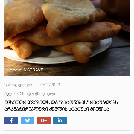
ფოტო: NGTRAVEL
საზოგადოება
10/01/2023
ავტორი:
სოფო ქსოვრელი
ᲛᲪᲮᲔᲗᲣᲠ ᲦᲕᲔᲖᲔᲚᲡ ᲓᲐ "ᲑᲐᲢᲝᲜᲔᲑᲘᲡ" ᲠᲘᲢᲣᲐᲚᲔᲑᲡ
ᲐᲠᲐᲛᲐᲢᲔᲠᲘᲐᲚᲣᲠᲘ ᲫᲔᲒᲚᲘᲡ ᲡᲢᲐᲢᲣᲡᲘ ᲛᲘᲔᲜᲘᲭᲐ