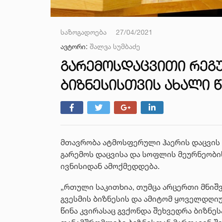
საზოგადოება
27/04/2021
ავტორი:
შალვა სუმბაძე
ᲒᲐᲠᲔᲛᲝᲡᲓᲐᲪᲕᲘᲗᲘ ᲠᲔᲒᲣ
ᲑᲘᲖᲜᲔᲡᲘᲡᲗᲕᲘᲡ ᲐᲮᲐᲚᲘ 
მთავრობა ატმოსფერული ჰაერის დაცვის შ
გარემოს დაცვისა და სოფლის მეურნეობი
ივნისიდან ამოქმედდება.
„რთული საკითხია, თუმცა არცერთი მნიშ
გვესმის ბიზნესის და ამიტომ ყოველდღიუ
წინა კვირასაც გვქონდა შეხვედრა ბიზნეს