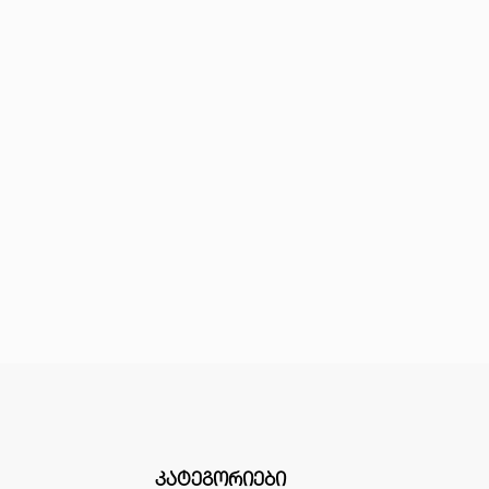
ᲙᲐᲢᲔᲒᲝᲠᲘᲔᲑᲘ