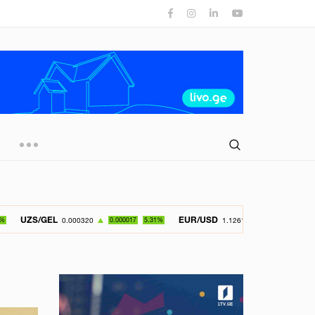
EUR/USD
GBP/U
0.000320
0.000017
5.31%
1.126150
-0.049800
4.42%