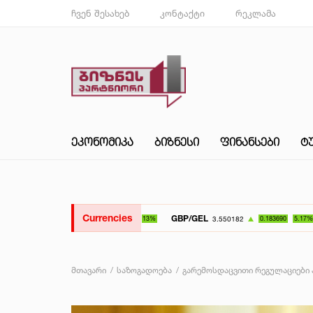
ჩვენ შესახებ
კონტაქტი
რეკლამა
ᲔᲙᲝᲜᲝᲛᲘᲙᲐ
ᲑᲘᲖᲜᲔᲡᲘ
ᲤᲘᲜᲐᲜᲡᲔᲑᲘ
Ტ
Currencies
GBP/GEL
UAH/GEL
3.550182
0.183690
5.17%
მთავარი
საზოგადოება
გარემოსდაცვითი რეგულაციები ა