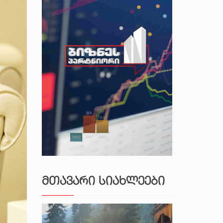
ᲛᲗᲐᲕᲐᲠᲘ ᲡᲘᲐᲮᲚᲔᲔᲑᲘ