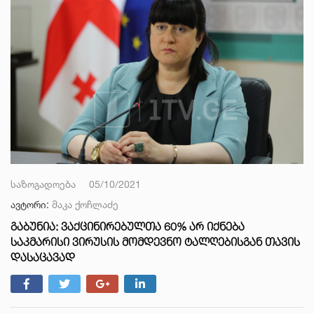
საზოგადოება
05/10/2021
ავტორი:
მაკა ქოჩლაძე
ᲒᲐᲑᲣᲜᲘᲐ: ᲕᲐᲥᲪᲘᲜᲘᲠᲔᲑᲣᲚᲗᲐ 60% ᲐᲠ ᲘᲥᲜᲔᲑᲐ
ᲡᲐᲙᲛᲐᲠᲘᲡᲘ ᲕᲘᲠᲣᲡᲘᲡ ᲛᲝᲛᲓᲔᲕᲜᲝ ᲢᲐᲚᲦᲔᲑᲘᲡᲒᲐᲜ ᲗᲐᲕᲘᲡ
ᲓᲐᲡᲐᲪᲐᲕᲐᲓ