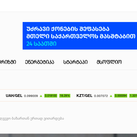
ᲣᲠᲘᲖᲛᲘ
ᲔᲜᲔᲠᲒᲔᲢᲘᲙᲐ
ᲡᲢᲐᲠᲢᲐᲞᲘ
ᲛᲡᲝᲤᲚᲘᲝ
KZT/GEL
UZS/GE
0.099009
0.018100
18.28%
0.007072
0.000094
1.33%
ღვევო ბაზართან ერთად ვითარდება