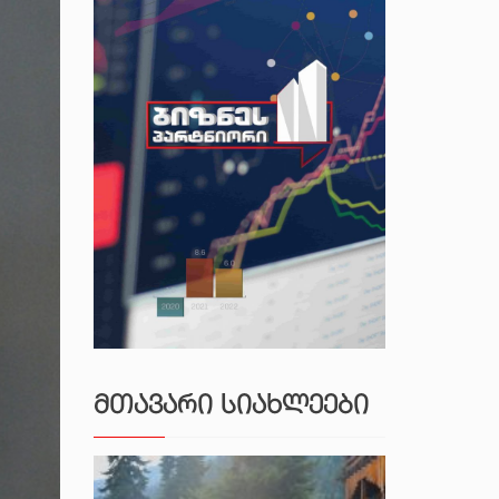
ᲛᲗᲐᲕᲐᲠᲘ ᲡᲘᲐᲮᲚᲔᲔᲑᲘ