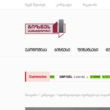
ჩვენ შესახებ
კონტაქტი
რეკლამა
ᲔᲙᲝᲜᲝᲛᲘᲙᲐ
ᲑᲘᲖᲜᲔᲡᲘ
ᲤᲘᲜᲐᲜᲡᲔᲑᲘ
Ტ
Currencies
GBP/GEL
UAH/GEL
3.550182
0.183690
5.17%
მთავარი
ჯანდაცვა
სტომატოლოგია ძვირდება და სადაზ