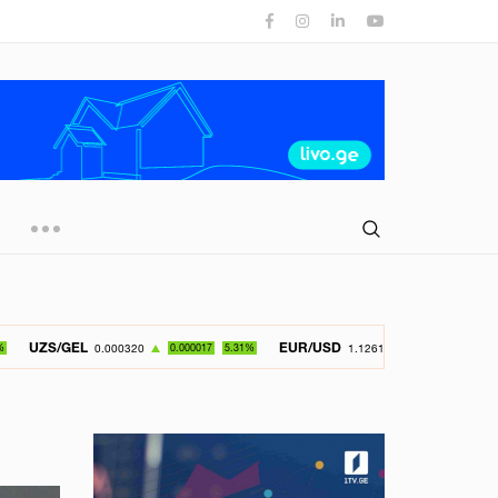
L
EUR/USD
GBP/U
0.000320
0.000017
5.31%
1.126150
-0.049800
4.42%