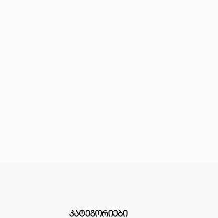
ᲙᲐᲢᲔᲒᲝᲠᲘᲔᲑᲘ