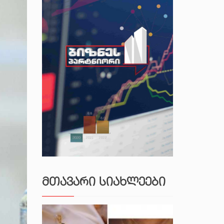
ᲛᲗᲐᲕᲐᲠᲘ ᲡᲘᲐᲮᲚᲔᲔᲑᲘ