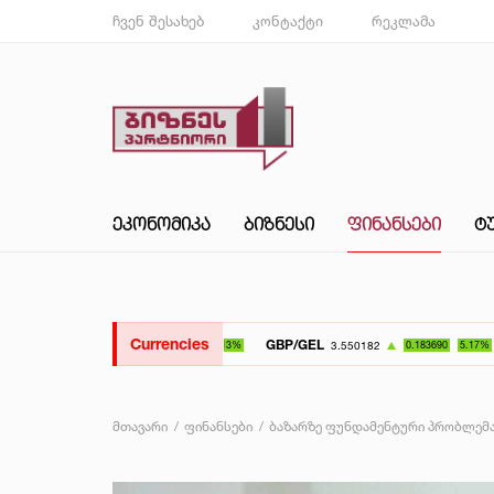
ჩვენ შესახებ
კონტაქტი
რეკლამა
ᲔᲙᲝᲜᲝᲛᲘᲙᲐ
ᲑᲘᲖᲜᲔᲡᲘ
ᲤᲘᲜᲐᲜᲡᲔᲑᲘ
Ტ
Currencies
GBP/GEL
UAH/GE
3.550182
0.183690
5.17%
მთავარი
ფინანსები
ბაზარზე ფუნდამენტური პრობლემა