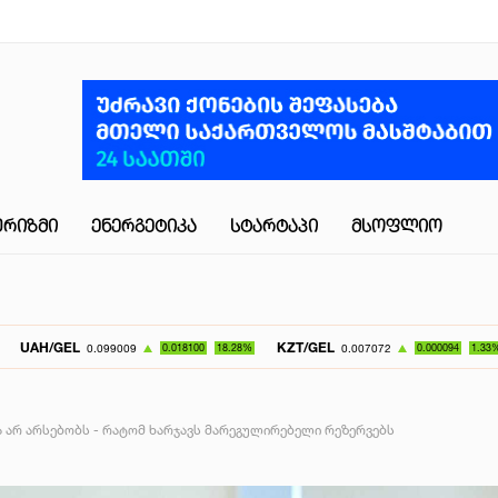
ᲣᲠᲘᲖᲛᲘ
ᲔᲜᲔᲠᲒᲔᲢᲘᲙᲐ
ᲡᲢᲐᲠᲢᲐᲞᲘ
ᲛᲡᲝᲤᲚᲘᲝ
L
KZT/GEL
UZS/G
0.099009
0.018100
18.28%
0.007072
0.000094
1.33%
 არ არსებობს - რატომ ხარჯავს მარეგულირებელი რეზერვებს