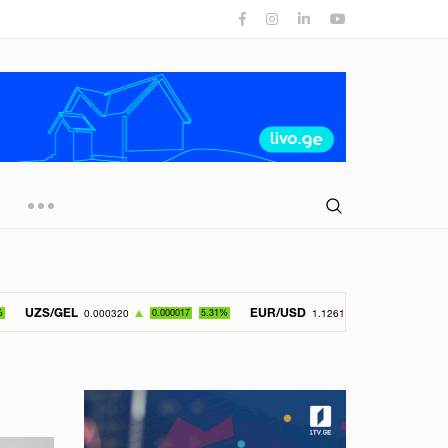
EL
EUR/USD
GBP/
0.000320
0.000017
5.31%
1.126150
-0.049800
4.42%